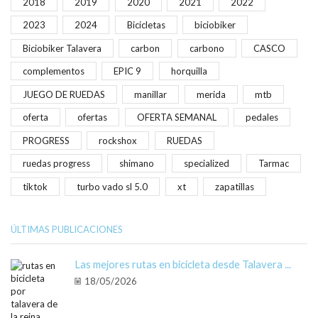
2018
2019
2020
2021
2022
2023
2024
Bicicletas
biciobiker
Biciobiker Talavera
carbon
carbono
CASCO
complementos
EPIC 9
horquilla
JUEGO DE RUEDAS
manillar
merida
mtb
oferta
ofertas
OFERTA SEMANAL
pedales
PROGRESS
rockshox
RUEDAS
ruedas progress
shimano
specialized
Tarmac
tiktok
turbo vado sl 5.0
xt
zapatillas
ÚLTIMAS PUBLICACIONES
Las mejores rutas en bicicleta desde Talavera ...
18/05/2026