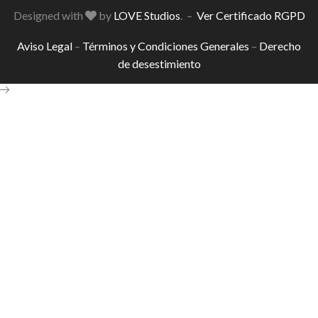
Designed with
by
LOVE Studios
. –
Ver Certificado RGPD
Aviso Legal
–
Términos y Condiciones Generales
–
Derecho
de desestimiento