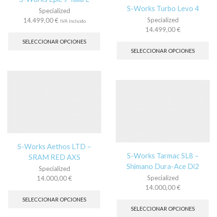
de
pá
S-Works Turbo Levo 4
Specialized
producto
de
Specialized
pr
14.499,00
€
IVA Incluido
Este
14.499,00
€
producto
Es
SELECCIONAR OPCIONES
tiene
pr
SELECCIONAR OPCIONES
múltiples
tie
variantes.
múl
Las
var
opciones
La
se
op
pueden
se
elegir
pu
en
ele
la
en
página
la
S-Works Aethos LTD –
de
pá
S-Works Tarmac SL8 –
SRAM RED AXS
producto
de
Shimano Dura-Ace Di2
pr
Specialized
Specialized
14.000,00
€
Este
14.000,00
€
producto
Es
SELECCIONAR OPCIONES
tiene
pr
SELECCIONAR OPCIONES
múltiples
tie