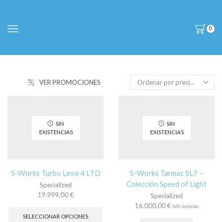
0
VER PROMOCIONES
SIN
SIN
EXISTENCIAS
EXISTENCIAS
S-Works Turbo Levo 4 LTD
S-Works Tarmac SL7 –
Colección Speed of Light
Specialized
19.999,00
€
Specialized
Este
16.000,00
€
IVA Incluido
producto
SELECCIONAR OPCIONES