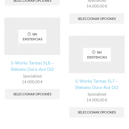
Specialized
SELECCIONAR OPCIONES
tiene
14.000,00
€
múltiples
Es
variantes.
pr
SELECCIONAR OPCIONES
Las
tie
opciones
múl
se
var
SIN
pueden
La
EXISTENCIAS
elegir
op
en
se
SIN
la
pu
EXISTENCIAS
página
ele
S-Works Tarmac SL8 –
de
en
Shimano Dura-Ace Di2
producto
la
Specialized
pá
S-Works Tarmac SL7 –
14.000,00
€
de
Este
Shimano Dura-Ace Di2
pr
producto
Specialized
SELECCIONAR OPCIONES
tiene
14.000,00
€
múltiples
Es
variantes.
pr
SELECCIONAR OPCIONES
Las
tie
opciones
múl
se
var