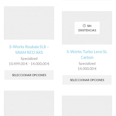
variantes.
múl
Las
var
opciones
La
se
op
pueden
se
SIN
elegir
pu
EXISTENCIAS
en
ele
la
en
página
la
S-Works Roubaix SL8 –
de
pá
S-Works Turbo Levo SL
SRAM RED AXS
producto
de
Carbon
pr
Specialized
Rango
Specialized
10.499,00
€
-
14.000,00
€
de
Este
14.000,00
€
precios:
producto
Es
SELECCIONAR OPCIONES
desde
tiene
pr
SELECCIONAR OPCIONES
10.499,00 €
múltiples
tie
hasta
variantes.
múl
14.000,00 €
Las
var
opciones
La
se
op
pueden
se
elegir
pu