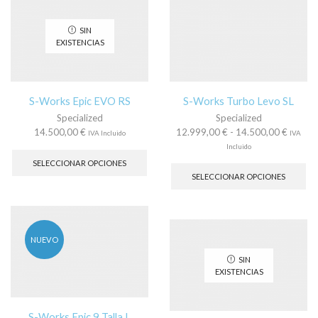
opciones
op
se
se
SIN
pueden
pu
EXISTENCIAS
elegir
ele
en
en
la
la
página
pá
S-Works Epic EVO RS
S-Works Turbo Levo SL
de
de
Specialized
Specialized
producto
pr
Rango
14.500,00
€
12.999,00
€
-
14.500,00
€
IVA Incluido
IVA
Este
de
Incluido
producto
precios
Es
SELECCIONAR OPCIONES
tiene
desde
pr
SELECCIONAR OPCIONES
múltiples
12.999
tie
variantes.
hasta
múl
Las
14.500
var
opciones
La
se
op
NUEVO
pueden
se
SIN
elegir
pu
EXISTENCIAS
en
ele
la
en
página
la
S-Works Epic 9 Talla L