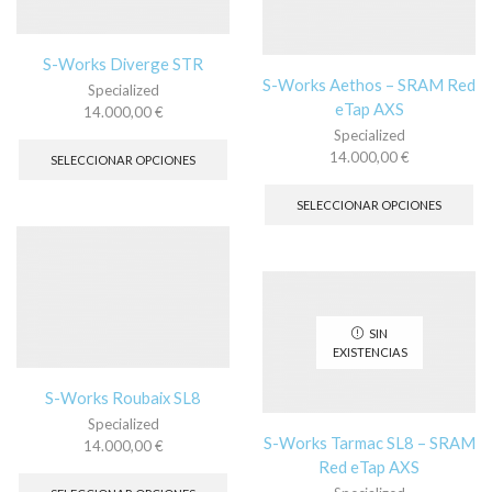
en
ele
la
en
página
la
S-Works Diverge STR
de
pá
S-Works Aethos – SRAM Red
Specialized
producto
de
eTap AXS
pr
14.000,00
€
Este
Specialized
producto
14.000,00
€
SELECCIONAR OPCIONES
tiene
Es
múltiples
pr
SELECCIONAR OPCIONES
variantes.
tie
Las
múl
opciones
var
se
La
pueden
op
elegir
se
SIN
en
pu
EXISTENCIAS
la
ele
página
en
S-Works Roubaix SL8
de
la
Specialized
producto
pá
S-Works Tarmac SL8 – SRAM
14.000,00
€
de
Este
Red eTap AXS
pr
producto