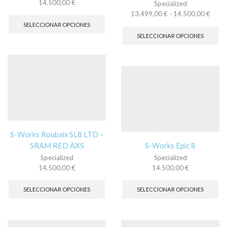
14.500,00
€
Specialized
Este
Rang
13.499,00
€
-
14.500,00
€
producto
de
Es
SELECCIONAR OPCIONES
tiene
precio
pr
SELECCIONAR OPCIONES
múltiples
desd
tie
variantes.
13.49
múl
Las
hasta
var
opciones
14.50
La
se
op
pueden
se
elegir
pu
en
ele
la
en
página
la
S-Works Roubaix SL8 LTD –
de
pá
SRAM RED AXS
S-Works Epic 8
producto
de
Specialized
Specialized
pr
14.500,00
€
14.500,00
€
Este
Es
producto
pr
SELECCIONAR OPCIONES
SELECCIONAR OPCIONES
tiene
tie
múltiples
múl
variantes.
var
Las
La