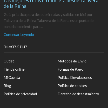
Las mejores rutas en bicicleta desde Talavera
de la Reina
Guía práctica para descubrir rutas y salidas en bici por
Talavera de la Reina Talavera de la Reina es un punto de
partida excelente para...
Continuar Leyendo
ENLACES ÚTILES
Outlet
Métodos de Envío
Tienda online
Formas de Pago
Mi Cuenta
Política Devoluciones
Blog
Política de cookies
Política de privacidad
Derecho de desestimiento