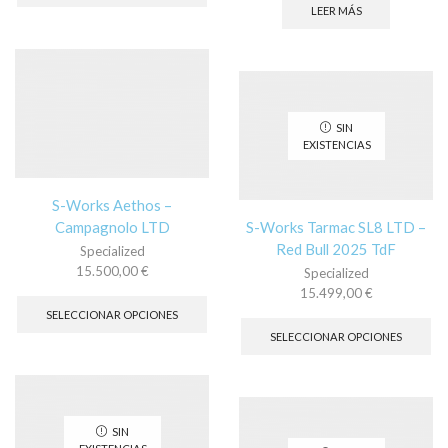
tiene
LEER MÁS
múltiples
variantes.
Las
opciones
se
pueden
SIN
elegir
EXISTENCIAS
en
la
página
S-Works Aethos –
de
Campagnolo LTD
S-Works Tarmac SL8 LTD –
producto
Red Bull 2025 TdF
Specialized
15.500,00
€
Specialized
Este
15.499,00
€
producto
Es
SELECCIONAR OPCIONES
tiene
pr
SELECCIONAR OPCIONES
múltiples
tie
variantes.
múl
Las
var
opciones
La
se
op
SIN
pueden
se