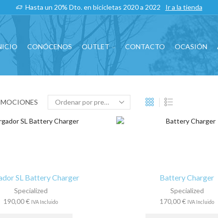
Hasta un 20% Dto. en bicicletas 2020 a 2022
Ir a la tienda
NICIO
CONÓCENOS
OUTLET
CONTACTO
OCASIÓN
OMOCIONES
ador SL Battery Charger
Battery Charger
Specialized
Specialized
190,00
€
170,00
€
IVA Incluido
IVA Incluido