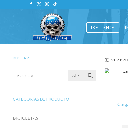
20% Dto. en bicicletas 2020 a 2022
Ir a la tienda
IR A TIENDA
I
BUSCAR…
VER PR
All
CATEGORÍAS DE PRODUCTO
Carg
BICICLETAS