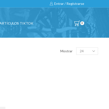
Hasta un 20% Dto. en bicicletas 2020 a 2022
Entrar / Registrarse
ARTÍCULOS TIKTOK
0
Products
Mostrar
per
page