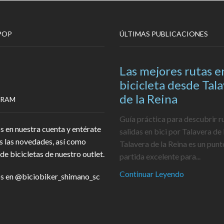
POP
ÚLTIMAS PUBLICACIONES
Las mejores rutas e
bicicleta desde Tal
de la Reina
GRAM
Guía práctica para descubrir r
s en nuestra cuenta y entérate
salidas en bici por Talavera de 
s las novedades, así como
Talavera de la Reina es un punt
de bicicletas de nuestro outlet.
partida excelente para...
Continuar Leyendo
s en
@biciobiker_shimano_sc