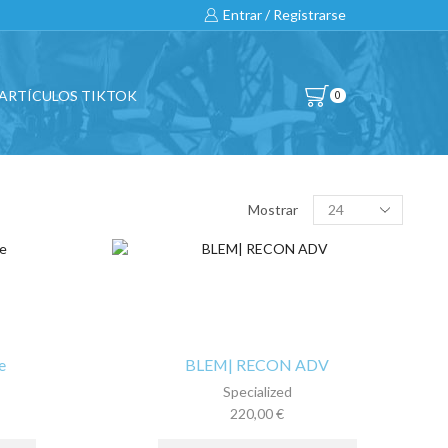
Entrar / Registrarse
ARTÍCULOS TIKTOK
0
BUSCAR…
Products
Mostrar
per
page
All
CATEGORÍAS DE PRODUCTO
e
BLEM| RECON ADV
Specialized
BICICLETAS
220,00
€
Este
Este