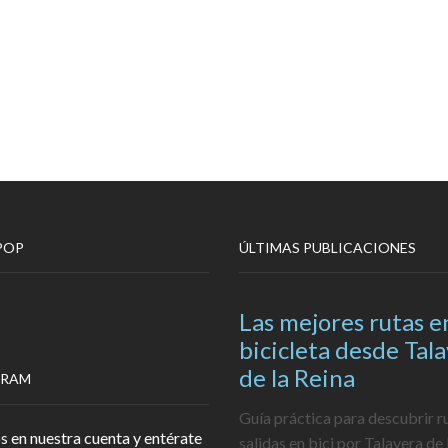
POP
ÚLTIMAS PUBLICACIONES
Las mejores rutas e
bicicleta desde Tal
de la Reina
GRAM
Guía práctica para descubrir r
s en nuestra cuenta y entérate
salidas en bici por Talavera de 