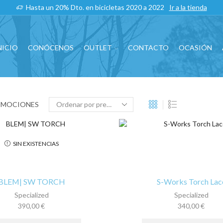
Hasta un 20% Dto. en bicicletas 2020 a 2022
Ir a la tienda
NICIO
CONÓCENOS
OUTLET
CONTACTO
OCASIÓN
OMOCIONES
SIN EXISTENCIAS
BLEM| SW TORCH
S-Works Torch Lac
Specialized
Specialized
390,00
€
340,00
€
Este