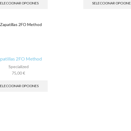
producto
SELECCIONAR OPCIONES
SELECCIONAR OPCIONE
tiene
múltiples
variantes.
Las
opciones
se
pueden
elegir
en
patillas 2FO Method
la
Specialized
página
75,00
€
de
Este
producto
producto
SELECCIONAR OPCIONES
tiene
múltiples
variantes.
Las
opciones
se
pueden