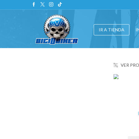
IR A TIENDA
I
VER PR