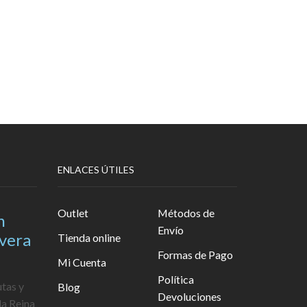
ENLACES ÚTILES
Outlet
Métodos de
n
Envío
avera
Tienda online
Formas de Pago
Mi Cuenta
Política
utas y
Blog
Devoluciones
la Reina