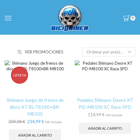
0
VER PROMOCIONES
OFERTA
Shimano Juego de frenos de
Pedales Shimano Deore XT
disco XT BL-T8100+BR-
PD-M8100 XC Race SPD
M8100
114,99
€
IVA Incluido
El
El
309,98
€
234,99
€
IVA Incluido
precio
precio
AÑADIR AL CARRITO
original
actual
AÑADIR AL CARRITO
era:
es: