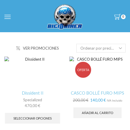
0
VER PROMOCIONES
OFERTA
Dissident II
CASCO BOLLÉ FURO MIPS
Specialized
El
El
200,00
€
140,00
€
IVA Incluido
precio
precio
470,00
€
Este
original
actual
AÑADIR AL CARRITO
producto
era:
es:
SELECCIONAR OPCIONES
tiene
200,00 €.
140,00 €.
múltiples