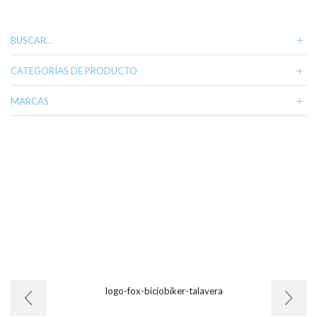
variantes.
Las
opciones
BUSCAR…
se
pueden
CATEGORÍAS DE PRODUCTO
elegir
en
MARCAS
la
página
de
producto