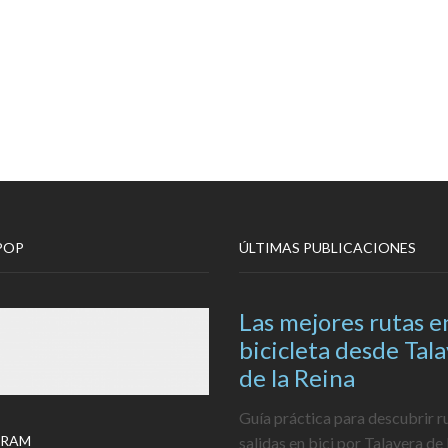
POP
ÚLTIMAS PUBLICACIONES
Las mejores rutas e
bicicleta desde Tal
de la Reina
Guía práctica para descubrir r
GRAM
salidas en bici por Talavera de 