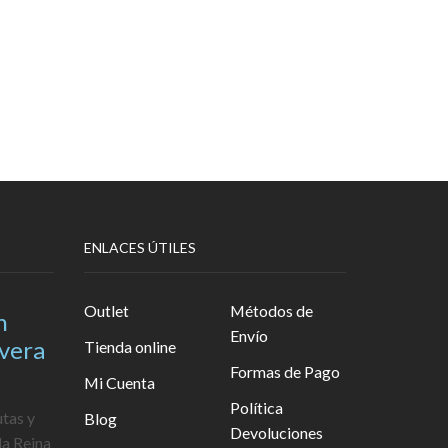
ENLACES ÚTILES
Outlet
Métodos de
n
Envío
avera
Tienda online
Formas de Pago
Mi Cuenta
Política
utas y
Blog
Devoluciones
la Reina