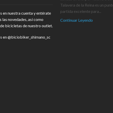
Talavera de la Reina es un punt
partida excelente para...
s en nuestra cuenta y entérate
s las novedades, así como
Continuar Leyendo
de bicicletas de nuestro outlet.
s en
@biciobiker_shimano_sc