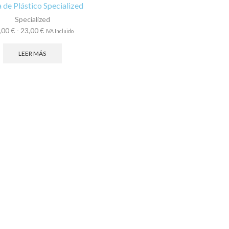
 de Plástico Specialized
Specialized
Rango
,00
€
-
23,00
€
IVA Incluido
de
precios:
LEER MÁS
desde
18,00 €
hasta
23,00 €