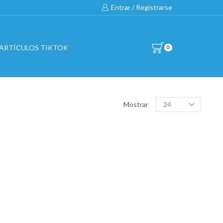
Entrar / Registrarse
ARTÍCULOS TIKTOK
0
BUSCAR…
Products
Mostrar
per
page
All
CATEGORÍAS DE PRODUCTO
BICICLETAS