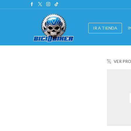
IR A TIENDA
I
VER PR