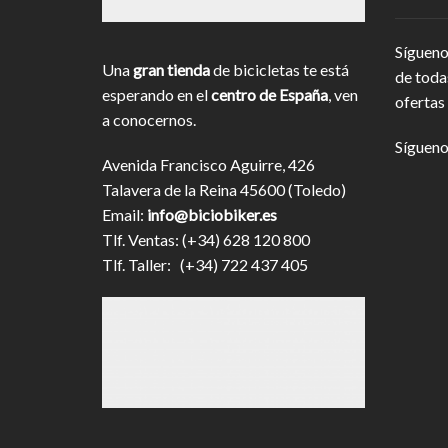
Sígueno
Una
gran tienda
de bicicletas te está
de toda
esperando en el
centro de España
, ven
ofertas 
a conocernos.
Sígueno
Avenida Francisco Aguirre, 426
Talavera de la Reina 45600 (Toledo)
Email:
info@biciobiker.es
Tlf. Ventas: (+34) 628 120 800
Tlf. Taller: (+34) 722 437 405