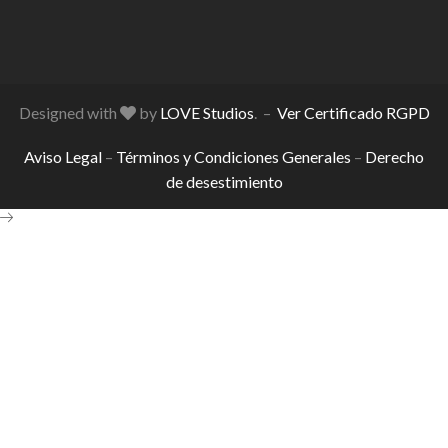
Designed with
by
LOVE Studios
. –
Ver Certificado RGPD
Aviso Legal
–
Términos y Condiciones Generales
–
Derecho
de desestimiento