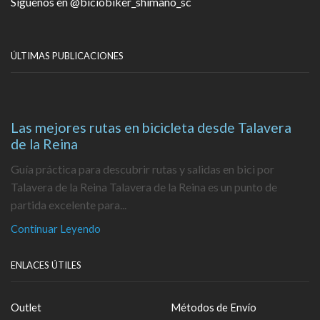
Síguenos en
@biciobiker_shimano_sc
ÚLTIMAS PUBLICACIONES
Las mejores rutas en bicicleta desde Talavera
de la Reina
Guía práctica para descubrir rutas y salidas en bici por
Talavera de la Reina Talavera de la Reina es un punto de
partida excelente para...
Continuar Leyendo
ENLACES ÚTILES
Outlet
Métodos de Envío