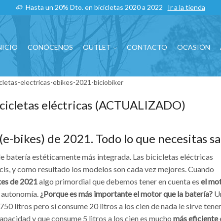
Hasta un 20% Dto. en bicicletas 2020 a 2022
Ir a la tienda
NICIO
CONÓCENOS
OUTLET
CONTACTO
OCASIÓN
icicletas eléctricas (ACTUALIZADO)
 (e-bikes) de 2021. Todo lo que necesitas sa
 batería estéticamente más integrada. Las bicicletas eléctricas
icis, y como resultado los modelos son cada vez mejores. Cuando
ikes de 2021
algo primordial que debemos tener en cuenta es
el mo
a autonomía.
¿Porque es más importante el motor que la batería?
U
50 litros pero si consume 20 litros a los cien de nada le sirve tener
capacidad y que consume 5 litros a los cien es mucho
más eficiente