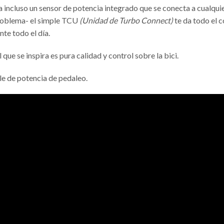
leva incluso un sensor de potencia integrado que se conecta a cualqui
problema- el simple TCU
(Unidad de Turbo Connect)
te da todo el c
te todo el día.
ue se inspira es pura calidad y control sobre la bici.
ble de potencia de pedaleo.