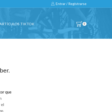
Entrar / Registrarse
ARTÍCULOS TIKTOK
0
BUSCAR
All
ber.
CATEGORIAS
Bicicletas
tor que
n
Ciclismo
 el
Competición
en