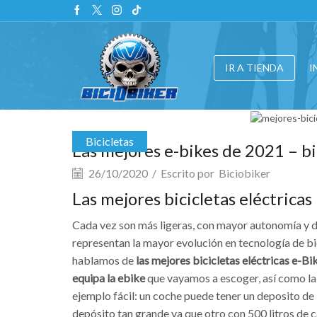
IR A TIENDA
I
Bicicletas
Las mejores e-bikes de 2021 – b
26/10/2020
/
Escrito por
Biciobiker
Las mejores bicicletas eléctricas
Cada vez son más ligeras, con mayor autonomía y de
representan la mayor evolución en tecnología de b
hablamos de
las mejores bicicletas eléctricas e-B
equipa la ebike
que vayamos a escoger, así como l
ejemplo fácil: un coche puede tener un deposito de 7
depósito tan grande ya que otro con 500 litros de 