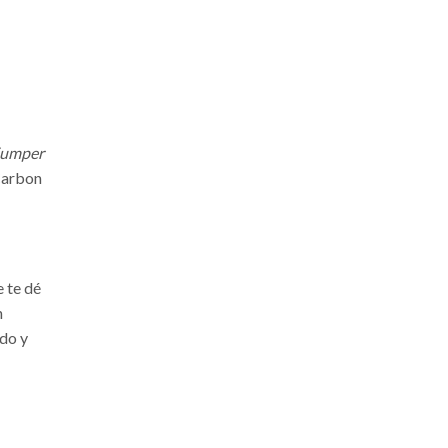
Bicicletas de carretera
para principiantes: qué
tener ...
16/03/2026
jumper
 Carbon
 te dé
n
ido y