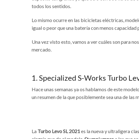
todos los sentidos.
Lo mismo ocurre en las bicicletas eléctricas, mod
igual o peor que una batería con menos capacidad 
Una vez visto esto, vamos a ver cuáles son para no
mercado.
1. Specialized S-Works Turbo Le
Hace unas semanas ya os hablamos de este modelo 
un resumen de la que posiblemente sea una de las me
La
Turbo
Levo SL 2021
es la nueva y ultraligera cla
alegría que da el modelo
Stumpjumper
, a las que 