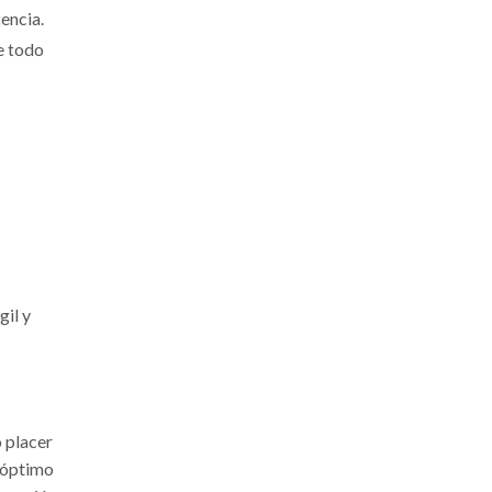
encia.
e todo
il y
 placer
 óptimo