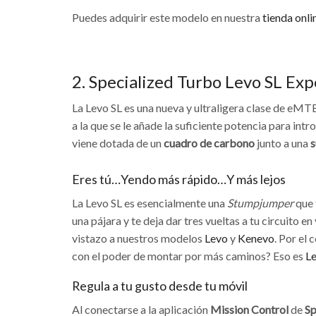
Puedes adquirir este modelo en nuestra
tienda onli
2. Specialized Turbo Levo SL Ex
La Levo SL es una nueva y ultraligera clase de eMT
a la que se le añade la suficiente potencia para in
viene dotada de un
cuadro de carbono
junto a una
s
Eres tú…Yendo más rápido…Y más lejos
La Levo SL es esencialmente una
Stumpjumper
que 
una pájara y te deja dar tres vueltas a tu circuito
vistazo a nuestros modelos
Levo
y
Kenevo
. Por el 
con el poder de montar por más caminos? Eso es
Le
Regula a tu gusto desde tu móvil
Al conectarse a la aplicación
Mission Control
de
Sp