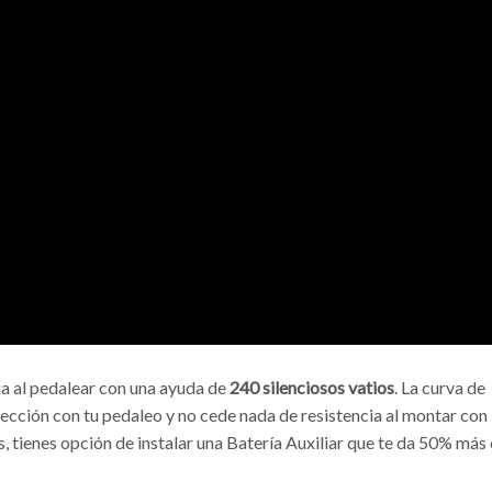
cia al pedalear con una ayuda de
240 silenciosos vatios
. La curva de
fección con tu pedaleo y no cede nada de resistencia al montar con 
s, tienes opción de instalar una Batería Auxiliar que te da 50% más