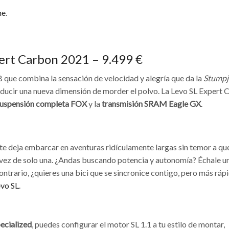
ne
.
pert Carbon 2021 – 9.499 €
B que combina la sensación de velocidad y alegría que da la
Stump
troducir una nueva dimensión de morder el polvo. La Levo SL Expert
uspensión completa FOX
y la
transmisión SRAM Eagle GX
.
te deja embarcar en aventuras ridículamente largas sin temor a que
 en vez de solo una. ¿Andas buscando potencia y autonomía? Échale u
contrario, ¿quieres una bici que se sincronice contigo, pero más ráp
vo SL
.
ecialized
, puedes configurar el motor SL 1.1 a tu estilo de montar,