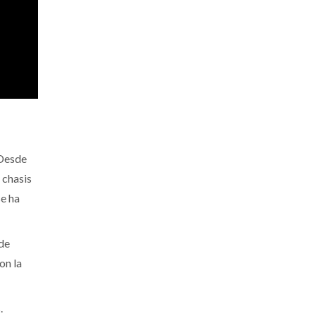
 Desde
 chasis
se ha
 de
on la
.