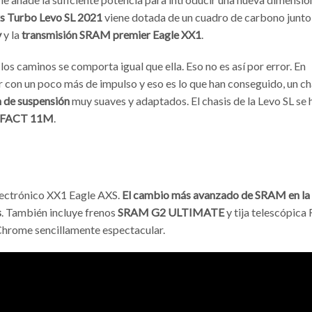
 Turbo Levo SL
2021
viene dotada de un cuadro de carbono junto
y
y la
transmisión SRAM premier Eagle XX1
.
os caminos se comporta igual que ella. Eso no es así por error. En
 con un poco más de impulso y eso es lo que han conseguido, un ch
de suspensión
muy suaves y adaptados. El chasis de la Levo SL se 
FACT 11M
.
lectrónico XX1 Eagle AXS.
El cambio más avanzado de SRAM en la
s
. También incluye frenos
SRAM G2 ULTIMATE
y tija telescópica
hrome sencillamente espectacular.