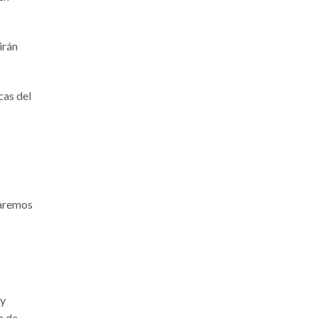
Consejos
Equipamiento
irán
Mantenimiento
Nosotros
cas del
Noticias
Novedades
Sin categoría
haremos
ETIQUETAS DE PRODUCTO
2008
2009
2010
2011
2012
2013
2014
2015
2016
 y
n de