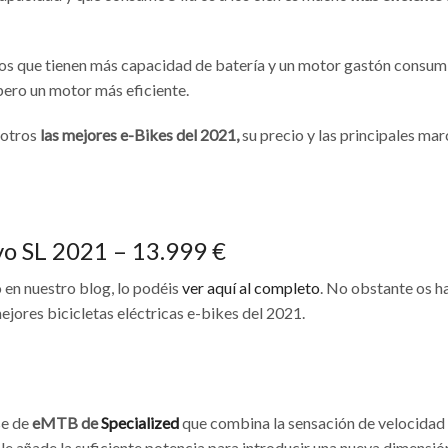
elos que tienen más capacidad de batería y un motor gastón consum
pero un motor más eficiente.
sotros
las mejores e-Bikes del 2021,
su precio y las principales mar
vo SL 2021 – 13.999 €
en nuestro blog, lo podéis
ver aquí al completo
. No obstante os 
jores bicicletas eléctricas e-bikes del 2021.
se de
eMTB de
Specialized
que combina la sensación de velocidad
se le añade la suficiente potencia para introducir una nueva dimensió