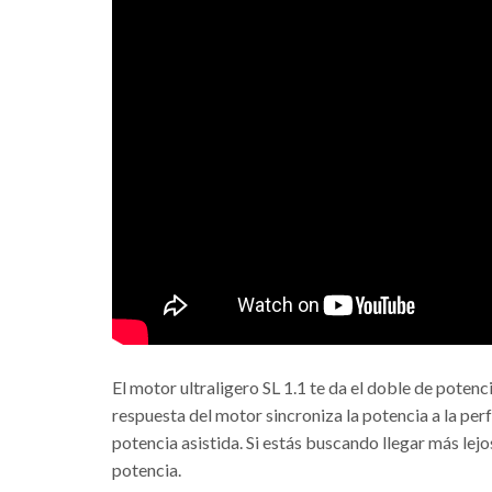
El motor ultraligero SL 1.1 te da el doble de poten
respuesta del motor sincroniza la potencia a la per
potencia asistida. Si estás buscando llegar más lejo
potencia.