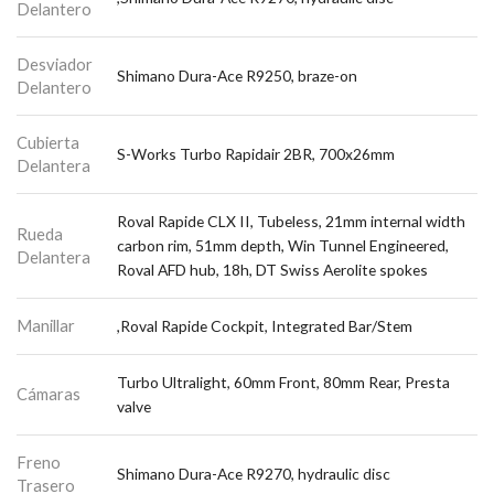
Delantero
Desviador
Shimano Dura-Ace R9250, braze-on
Delantero
Cubierta
S-Works Turbo Rapidair 2BR, 700x26mm
Delantera
Roval Rapide CLX II, Tubeless, 21mm internal width
Rueda
carbon rim, 51mm depth, Win Tunnel Engineered,
Delantera
Roval AFD hub, 18h, DT Swiss Aerolite spokes
Manillar
,Roval Rapide Cockpit, Integrated Bar/Stem
Turbo Ultralight, 60mm Front, 80mm Rear, Presta
Cámaras
valve
Freno
Shimano Dura-Ace R9270, hydraulic disc
Trasero