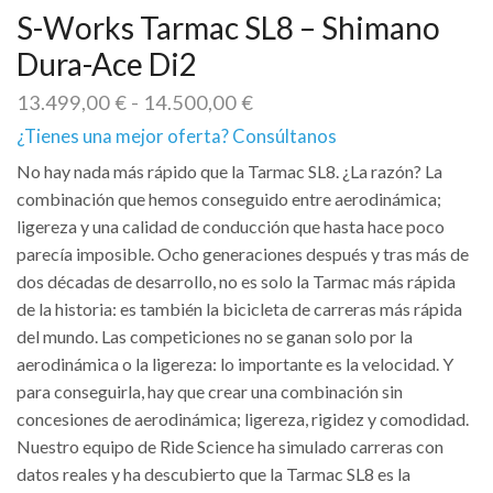
S-Works Tarmac SL8 – Shimano
Dura-Ace Di2
Rango
13.499,00
€
-
14.500,00
€
de
¿Tienes una mejor oferta? Consúltanos
precios:
desde
No hay nada más rápido que la Tarmac SL8. ¿La razón? La
13.499,00 €
combinación que hemos conseguido entre aerodinámica;
hasta
ligereza y una calidad de conducción que hasta hace poco
14.500,00 €
parecía imposible. Ocho generaciones después y tras más de
dos décadas de desarrollo, no es solo la Tarmac más rápida
de la historia: es también la bicicleta de carreras más rápida
del mundo. Las competiciones no se ganan solo por la
aerodinámica o la ligereza: lo importante es la velocidad. Y
para conseguirla, hay que crear una combinación sin
concesiones de aerodinámica; ligereza, rigidez y comodidad.
Nuestro equipo de Ride Science ha simulado carreras con
datos reales y ha descubierto que la Tarmac SL8 es la