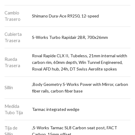
Cambio
Shimano Dura-Ace R9250, 12-speed
Trasero
Cubierta
S-Works Turbo Rapidair 2BR, 700x26mm
Trasera
Roval Rapide CLX II, Tubeless, 21mm internal width
Rueda
carbon rim, 60mm depth, Win Tunnel Engineered,
Trasera
Roval AFD hub, 24h, DT Swiss Aerolite spokes
,Body Geometry S-Works Power with Mirror, carbon
Sillín
fiber rails, carbon fiber base
Medida
Tarmac integrated wedge
Tubo Tija
Tija de
,S-Works Tarmac SL8 Carbon seat post, FACT
Sillín
Carbon, 15mm offset