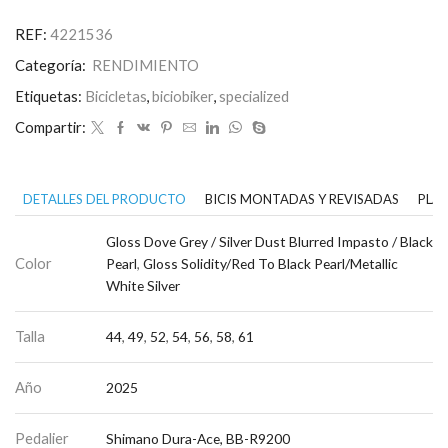
Works
Tarmac
REF:
4221536
SL8
-
Categoría:
RENDIMIENTO
Shimano
Dura-
Etiquetas:
Bicicletas
,
biciobiker
,
specialized
Ace
Compartir:
Di2
cantidad
DETALLES DEL PRODUCTO
BICIS MONTADAS Y REVISADAS
PLAN
Gloss Dove Grey / Silver Dust Blurred Impasto / Black
Color
Pearl
,
Gloss Solidity/Red To Black Pearl/Metallic
White Silver
Talla
44
,
49
,
52
,
54
,
56
,
58
,
61
Año
2025
Pedalier
Shimano Dura-Ace, BB-R9200