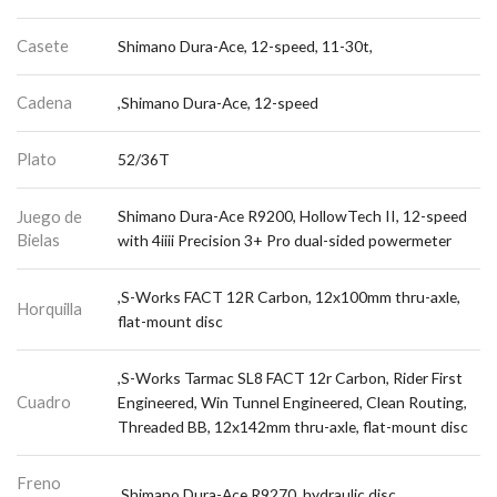
Casete
Shimano Dura-Ace, 12-speed, 11-30t,
Cadena
,Shimano Dura-Ace, 12-speed
Plato
52/36T
Juego de
Shimano Dura-Ace R9200, HollowTech II, 12-speed
Bielas
with 4iiii Precision 3+ Pro dual-sided powermeter
,S-Works FACT 12R Carbon, 12x100mm thru-axle,
Horquilla
flat-mount disc
,S-Works Tarmac SL8 FACT 12r Carbon, Rider First
Cuadro
Engineered, Win Tunnel Engineered, Clean Routing,
Threaded BB, 12x142mm thru-axle, flat-mount disc
Freno
,Shimano Dura-Ace R9270, hydraulic disc