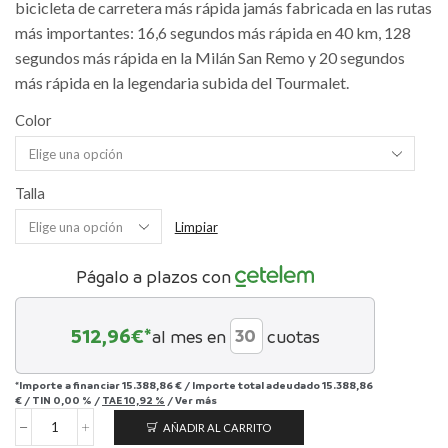
bicicleta de carretera más rápida jamás fabricada en las rutas
más importantes: 16,6 segundos más rápida en 40 km, 128
segundos más rápida en la Milán San Remo y 20 segundos
más rápida en la legendaria subida del Tourmalet.
Color
Talla
Limpiar
Págalo a plazos con
512,96
€*
al mes en
cuotas
*Importe a financiar
15.388,86 €
/
Importe total adeudado
15.388,86
€
/
TIN
0,00 %
/
TAE
10,92 %
/
Ver más
AÑADIR AL CARRITO
S-