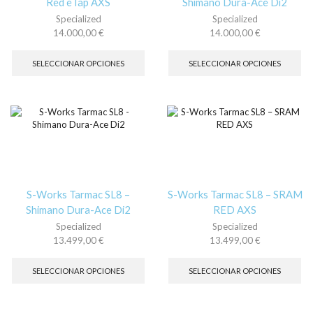
Red eTap AXS
Shimano Dura-Ace Di2
de
de
Specialized
Specialized
producto
pr
14.000,00
€
14.000,00
€
Este
Es
producto
pr
SELECCIONAR OPCIONES
SELECCIONAR OPCIONES
tiene
tie
múltiples
múl
variantes.
var
Las
La
opciones
op
se
se
pueden
pu
elegir
ele
en
en
la
la
S-Works Tarmac SL8 –
S-Works Tarmac SL8 – SRAM
página
pá
Shimano Dura-Ace Di2
RED AXS
de
de
Specialized
Specialized
producto
pr
13.499,00
€
13.499,00
€
Este
Es
producto
pr
SELECCIONAR OPCIONES
SELECCIONAR OPCIONES
tiene
tie
múltiples
múl
variantes.
var