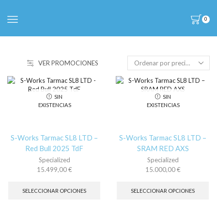
0
VER PROMOCIONES
SIN
SIN
EXISTENCIAS
EXISTENCIAS
S-Works Tarmac SL8 LTD –
S-Works Tarmac SL8 LTD –
Red Bull 2025 TdF
SRAM RED AXS
Specialized
Specialized
15.499,00
€
15.000,00
€
Este
Es
producto
pr
SELECCIONAR OPCIONES
SELECCIONAR OPCIONES
tiene
tie
múltiples
múl
variantes.
var