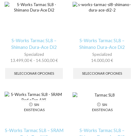
Las
La
opciones
op
se
se
pueden
pu
elegir
ele
en
en
la
la
S-Works Tarmac SL8 –
S-Works Tarmac SL8 –
página
pá
Shimano Dura-Ace Di2
Shimano Dura-Ace Di2
de
de
Specialized
Specialized
producto
pr
Rango
13.499,00
€
-
14.500,00
€
14.000,00
€
de
Este
Es
precios:
producto
pr
SELECCIONAR OPCIONES
SELECCIONAR OPCIONES
desde
tiene
tie
13.499,00 €
múltiples
múl
hasta
variantes.
var
14.500,00 €
Las
La
opciones
op
SIN
SIN
se
se
EXISTENCIAS
EXISTENCIAS
pueden
pu
elegir
ele
en
en
la
la
S-Works Tarmac SL8 – SRAM
S-Works Tarmac SL8 –
página
pá