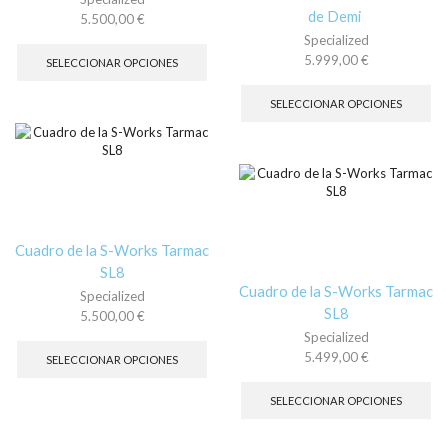
de
de
de Demi
5.500,00
€
pr
producto
Este
Specialized
producto
5.999,00
€
SELECCIONAR OPCIONES
tiene
Es
múltiples
pr
SELECCIONAR OPCIONES
variantes.
tie
Las
múl
opciones
var
se
La
pueden
op
elegir
se
en
pu
la
Cuadro de la S-Works Tarmac
ele
página
en
SL8
de
la
Cuadro de la S-Works Tarmac
Specialized
producto
pá
SL8
5.500,00
€
de
Este
Specialized
pr
producto
5.499,00
€
SELECCIONAR OPCIONES
tiene
Es
múltiples
pr
SELECCIONAR OPCIONES
variantes.
tie
Las
múl
opciones