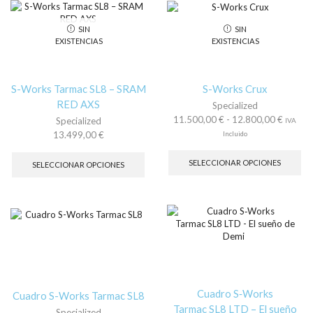
Las
La
opciones
op
SIN
SIN
se
se
EXISTENCIAS
EXISTENCIAS
pueden
pu
elegir
ele
en
en
la
la
S-Works Tarmac SL8 – SRAM
S-Works Crux
página
pá
RED AXS
Specialized
de
de
Rango
11.500,00
€
-
12.800,00
€
Specialized
IVA
producto
pr
de
13.499,00
€
Incluido
precios
Es
Este
desde
pr
producto
SELECCIONAR OPCIONES
SELECCIONAR OPCIONES
11.500
tie
tiene
hasta
múl
múltiples
12.800
var
variantes.
La
Las
op
opciones
se
se
pu
pueden
ele
elegir
en
en
la
Cuadro S‑Works
la
Cuadro S-Works Tarmac SL8
pá
página
Tarmac SL8 LTD – El sueño
Specialized