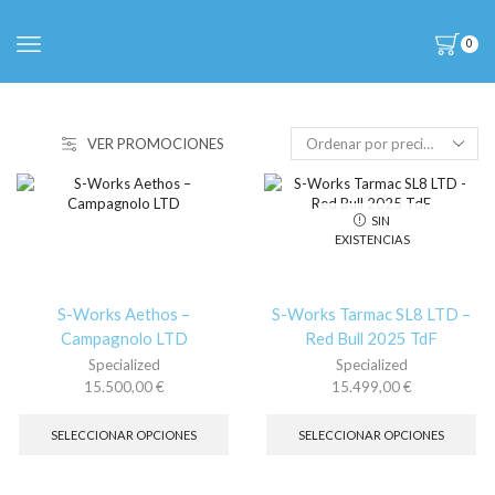
0
VER PROMOCIONES
SIN
EXISTENCIAS
S-Works Aethos –
S-Works Tarmac SL8 LTD –
Campagnolo LTD
Red Bull 2025 TdF
Specialized
Specialized
15.500,00
€
15.499,00
€
Este
Es
producto
pr
SELECCIONAR OPCIONES
SELECCIONAR OPCIONES
tiene
tie
múltiples
múl
variantes.
var