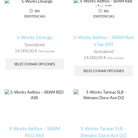
se
SIN
SIN
pu
EXISTENCIAS
EXISTENCIAS
ele
en
la
pá
S-Works Diverge
S-Works Aethos – SRAM Red
de
eTap AXS
Specialized
pr
14.000,00
€
Specialized
IVA Incluido
Este
14.000,00
€
IVA Incluido
producto
Es
SELECCIONAR OPCIONES
tiene
pr
SELECCIONAR OPCIONES
múltiples
tie
variantes.
múl
Las
var
opciones
La
se
op
pueden
se
elegir
pu
en
ele
la
en
página
la
S-Works Aethos – SRAM
S-Works Tarmac SL8 –
de
pá
RED AXS
Shimano Dura-Ace Di2