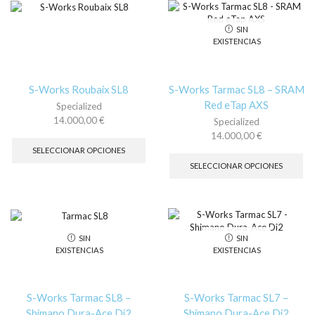
opciones
La
se
op
SIN
pueden
se
EXISTENCIAS
elegir
pu
en
ele
la
en
página
la
S-Works Roubaix SL8
S-Works Tarmac SL8 – SRAM
de
pá
Red eTap AXS
Specialized
producto
de
14.000,00
€
Specialized
pr
Este
14.000,00
€
producto
Es
SELECCIONAR OPCIONES
tiene
pr
SELECCIONAR OPCIONES
múltiples
tie
variantes.
múl
Las
var
opciones
La
se
op
SIN
SIN
pueden
se
EXISTENCIAS
EXISTENCIAS
elegir
pu
en
ele
la
en
página
la
S-Works Tarmac SL8 –
S-Works Tarmac SL7 –
de
pá
Shimano Dura-Ace Di2
Shimano Dura-Ace Di2