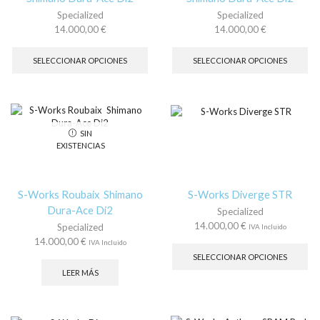
producto
de
Specialized
Specialized
pr
14.000,00
€
14.000,00
€
Este
Es
producto
pr
SELECCIONAR OPCIONES
SELECCIONAR OPCIONES
tiene
tie
múltiples
múl
variantes.
var
Las
La
opciones
op
SIN
se
se
EXISTENCIAS
pueden
pu
elegir
ele
en
en
la
la
S-Works Roubaix Shimano
S-Works Diverge STR
página
pá
Dura-Ace Di2
Specialized
de
de
14.000,00
€
Specialized
IVA Incluido
producto
pr
Es
14.000,00
€
IVA Incluido
pr
SELECCIONAR OPCIONES
tie
LEER MÁS
múl
var
La
op