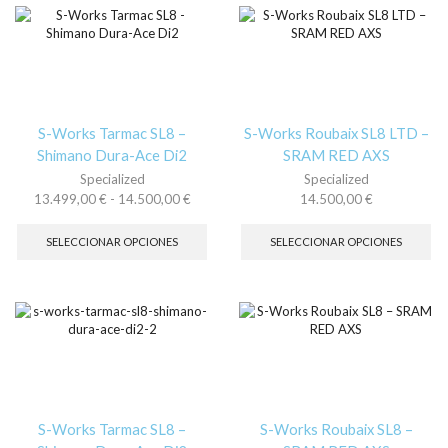
Las
La
opciones
op
se
se
pueden
pu
elegir
ele
en
en
la
la
S-Works Tarmac SL8 –
S-Works Roubaix SL8 LTD –
página
pá
Shimano Dura-Ace Di2
SRAM RED AXS
de
de
Specialized
Specialized
producto
pr
Rango
13.499,00
€
-
14.500,00
€
14.500,00
€
de
Este
Es
precios:
producto
pr
SELECCIONAR OPCIONES
SELECCIONAR OPCIONES
desde
tiene
tie
13.499,00 €
múltiples
múl
hasta
variantes.
var
14.500,00 €
Las
La
opciones
op
se
se
pueden
pu
elegir
ele
en
en
la
la
S-Works Tarmac SL8 –
S-Works Roubaix SL8 –
página
pá