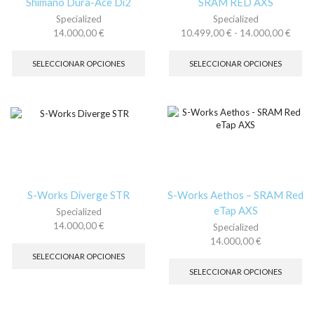
Shimano Dura-Ace Di2
SRAM RED AXS
de
de
Specialized
Specialized
producto
pr
Rang
14.000,00
€
10.499,00
€
-
14.000,00
€
Este
de
Es
producto
precio
pr
SELECCIONAR OPCIONES
SELECCIONAR OPCIONES
tiene
desd
tie
múltiples
10.49
múl
variantes.
hasta
var
Las
14.00
La
opciones
op
se
se
pueden
pu
elegir
ele
en
en
la
la
S-Works Diverge STR
S-Works Aethos – SRAM Red
página
pá
eTap AXS
Specialized
de
de
14.000,00
€
Specialized
producto
pr
Este
14.000,00
€
producto
Es
SELECCIONAR OPCIONES
tiene
pr
SELECCIONAR OPCIONES
múltiples
tie
variantes.
múl
Las
var