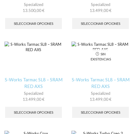
producto
de
Specialized
Specialized
pr
13.500,00
€
13.499,00
€
Este
Es
producto
pr
SELECCIONAR OPCIONES
SELECCIONAR OPCIONES
tiene
tie
múltiples
múl
variantes.
var
Las
La
opciones
op
SIN
se
se
EXISTENCIAS
pueden
pu
elegir
ele
en
en
la
la
S-Works Tarmac SL8 – SRAM
S-Works Tarmac SL8 – SRAM
página
pá
RED AXS
RED AXS
de
de
Specialized
Specialized
producto
pr
13.499,00
€
13.499,00
€
Este
Es
producto
pr
SELECCIONAR OPCIONES
SELECCIONAR OPCIONES
tiene
tie
múltiples
múl
variantes.
var
Las
La