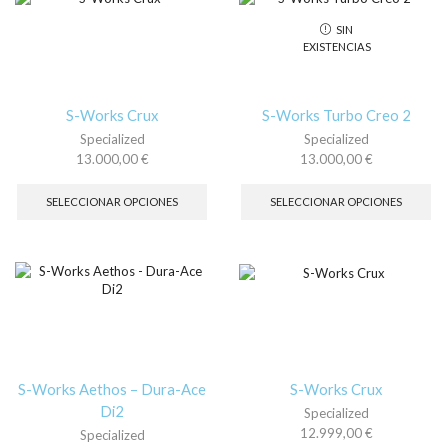
opciones
op
SIN
se
se
EXISTENCIAS
pueden
pu
elegir
ele
en
en
la
la
S-Works Crux
S-Works Turbo Creo 2
página
pá
Specialized
Specialized
de
de
13.000,00
€
13.000,00
€
producto
pr
Este
Es
producto
pr
SELECCIONAR OPCIONES
SELECCIONAR OPCIONES
tiene
tie
múltiples
múl
variantes.
var
Las
La
opciones
op
se
se
pueden
pu
elegir
ele
en
en
la
la
S-Works Aethos – Dura-Ace
S-Works Crux
página
pá
Di2
Specialized
de
de
12.999,00
€
Specialized
producto
pr