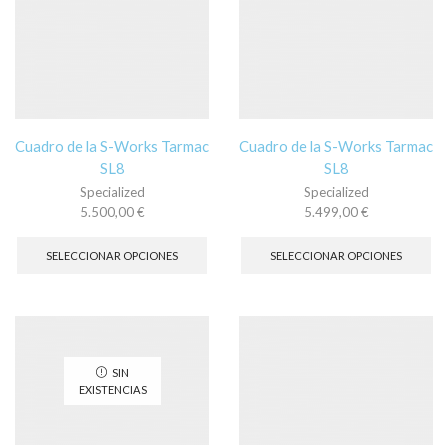
opciones
op
se
se
pueden
pu
elegir
ele
en
en
la
la
página
pá
Cuadro de la S-Works Tarmac
Cuadro de la S-Works Tarmac
de
de
SL8
SL8
producto
pr
Specialized
Specialized
5.500,00
€
5.499,00
€
Este
Es
producto
pr
SELECCIONAR OPCIONES
SELECCIONAR OPCIONES
tiene
tie
múltiples
múl
variantes.
var
Las
La
opciones
op
se
se
SIN
pueden
pu
EXISTENCIAS
elegir
ele
en
en
la
la