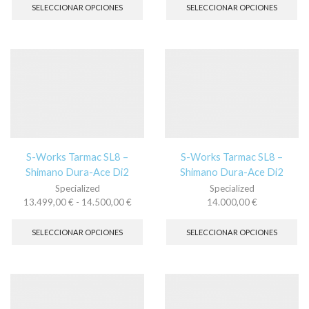
producto
pr
SELECCIONAR OPCIONES
SELECCIONAR OPCIONES
tiene
tie
múltiples
múl
variantes.
var
Las
La
opciones
op
se
se
pueden
pu
elegir
ele
en
en
la
la
página
pá
S-Works Tarmac SL8 –
S-Works Tarmac SL8 –
de
de
Shimano Dura-Ace Di2
Shimano Dura-Ace Di2
producto
pr
Specialized
Specialized
Rango
13.499,00
€
-
14.500,00
€
14.000,00
€
de
Este
Es
precios:
producto
pr
SELECCIONAR OPCIONES
SELECCIONAR OPCIONES
desde
tiene
tie
13.499,00 €
múltiples
múl
hasta
variantes.
var
14.500,00 €
Las
La
opciones
op
se
se