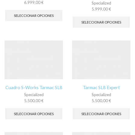
6.999,00
€
Specialized
Este
5.999,00
€
producto
Es
SELECCIONAR OPCIONES
tiene
pr
SELECCIONAR OPCIONES
múltiples
tie
variantes.
múl
Las
var
opciones
La
se
op
pueden
se
elegir
pu
en
ele
la
en
página
la
de
pá
Cuadro S-Works Tarmac SL8
Tarmac SL8 Expert
producto
de
Specialized
Specialized
pr
5.500,00
€
5.500,00
€
Este
Es
producto
pr
SELECCIONAR OPCIONES
SELECCIONAR OPCIONES
tiene
tie
múltiples
múl
variantes.
var
Las
La