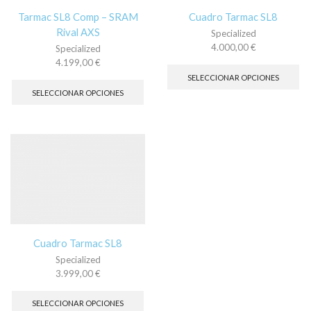
página
pá
Tarmac SL8 Comp – SRAM
Cuadro Tarmac SL8
de
de
Rival AXS
Specialized
producto
pr
4.000,00
€
Specialized
Es
4.199,00
€
pr
Este
SELECCIONAR OPCIONES
tie
producto
SELECCIONAR OPCIONES
múl
tiene
var
múltiples
La
variantes.
op
Las
se
opciones
pu
se
ele
pueden
en
elegir
la
en
pá
la
de
página
Cuadro Tarmac SL8
pr
de
Specialized
producto
3.999,00
€
Este
producto
SELECCIONAR OPCIONES