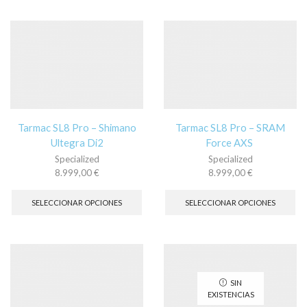
múltiples
múl
variantes.
var
Las
La
opciones
op
se
se
pueden
pu
elegir
ele
en
en
la
la
página
pá
Tarmac SL8 Pro – Shimano
Tarmac SL8 Pro – SRAM
de
de
Ultegra Di2
Force AXS
producto
pr
Specialized
Specialized
8.999,00
€
8.999,00
€
Este
Es
producto
pr
SELECCIONAR OPCIONES
SELECCIONAR OPCIONES
tiene
tie
múltiples
múl
variantes.
var
Las
La
opciones
op
se
se
SIN
pueden
pu
EXISTENCIAS
elegir
ele