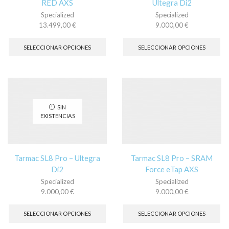
RED AXS
Ultegra Di2
producto
pr
Specialized
Specialized
13.499,00
€
9.000,00
€
Este
Es
producto
pr
SELECCIONAR OPCIONES
SELECCIONAR OPCIONES
tiene
tie
múltiples
múl
variantes.
var
Las
La
opciones
op
se
se
SIN
pueden
pu
EXISTENCIAS
elegir
ele
en
en
la
la
página
pá
Tarmac SL8 Pro – Ultegra
Tarmac SL8 Pro – SRAM
de
de
Di2
Force eTap AXS
producto
pr
Specialized
Specialized
9.000,00
€
9.000,00
€
Este
Es
producto
pr
SELECCIONAR OPCIONES
SELECCIONAR OPCIONES
tiene
tie