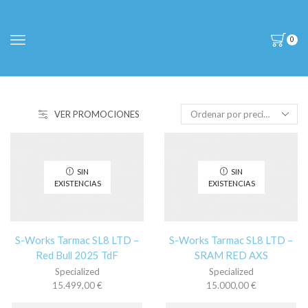
0
VER PROMOCIONES
SIN
SIN
EXISTENCIAS
EXISTENCIAS
S-Works Tarmac SL8 LTD –
S-Works Tarmac SL8 LTD –
Red Bull 2025 TdF
SRAM RED AXS
Specialized
Specialized
15.499,00
€
15.000,00
€
Este
Es