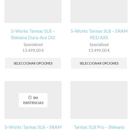
pueden
pu
elegir
ele
en
en
la
la
página
pá
S-Works Tarmac SL8 –
S-Works Tarmac SL8 – SRAM
de
de
Shimano Dura-Ace Di2
RED AXS
producto
pr
Specialized
Specialized
13.499,00
€
13.499,00
€
Este
Es
producto
pr
SELECCIONAR OPCIONES
SELECCIONAR OPCIONES
tiene
tie
múltiples
múl
variantes.
var
Las
La
opciones
op
se
se
SIN
pueden
pu
EXISTENCIAS
elegir
ele
en
en
la
la
página
pá
S-Works Tarmac SL8 – SRAM
Tarmac SL8 Pro – Shimano
de
de