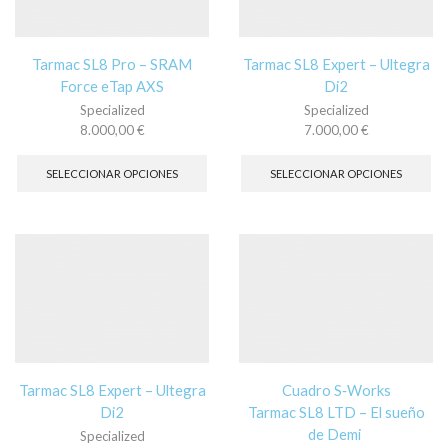
en
en
la
la
página
pá
Tarmac SL8 Pro – SRAM
Tarmac SL8 Expert – Ultegra
de
de
Force eTap AXS
Di2
producto
pr
Specialized
Specialized
8.000,00
€
7.000,00
€
Este
Es
producto
pr
SELECCIONAR OPCIONES
SELECCIONAR OPCIONES
tiene
tie
múltiples
múl
variantes.
var
Las
La
opciones
op
se
se
pueden
pu
elegir
ele
en
en
la
la
página
pá
Tarmac SL8 Expert – Ultegra
Cuadro S‑Works
de
de
Di2
Tarmac SL8 LTD – El sueño
producto
pr
de Demi
Specialized