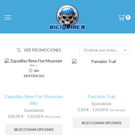
0
VER PROMOCIONES
SIN
EXISTENCIAS
Zapatillas Rime Flat Mountain
Pantalón Trail
Bike
Specialized
Rango
0,00
€
-
120,00
€
Specialized
IVA Incluido
de
Es
Rango
100,00
€
-
130,00
€
IVA Incluido
precios:
pr
de
Este
SELECCIONAR OPCIONES
desde
tie
precios:
producto
SELECCIONAR OPCIONES
0,00 €
múl
desde
tiene