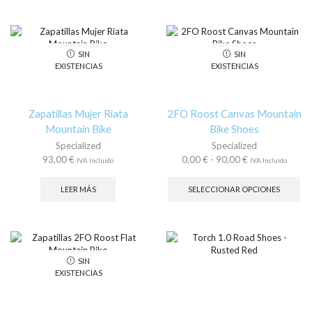
hasta
variantes.
75,00 €
múl
110,00 €
Las
hasta
var
opciones
100,00 €
La
se
op
SIN
SIN
pueden
se
EXISTENCIAS
EXISTENCIAS
elegir
pu
en
ele
la
en
página
la
Zapatillas Mujer Riata
2FO Roost Canvas Mountain
de
pá
Mountain Bike
Bike Shoes
producto
de
Specialized
Specialized
pr
Rango
93,00
€
0,00
€
-
90,00
€
IVA Incluido
IVA Incluido
de
Es
precios:
pr
LEER MÁS
SELECCIONAR OPCIONES
desde
tie
0,00 €
múl
hasta
var
90,00 €
La
op
SIN
se
EXISTENCIAS
pu
ele
en