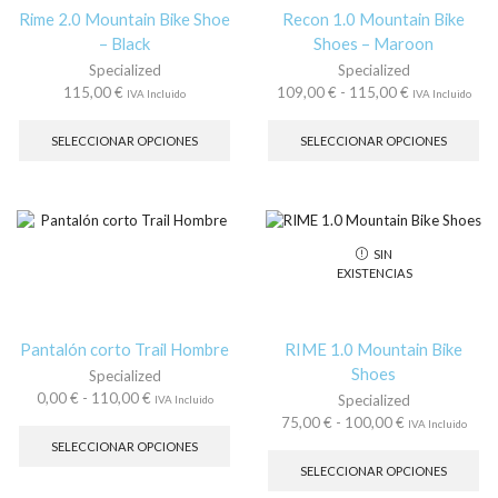
página
la
Rime 2.0 Mountain Bike Shoe
Recon 1.0 Mountain Bike
de
pá
– Black
Shoes – Maroon
producto
de
Specialized
Specialized
pr
Rango
115,00
€
109,00
€
-
115,00
€
IVA Incluido
IVA Incluido
Este
de
Es
producto
precios:
pr
SELECCIONAR OPCIONES
SELECCIONAR OPCIONES
tiene
desde
tie
múltiples
109,00 €
múl
variantes.
hasta
var
Las
115,00 €
La
opciones
op
SIN
se
se
EXISTENCIAS
pueden
pu
elegir
ele
en
en
la
la
Pantalón corto Trail Hombre
RIME 1.0 Mountain Bike
página
pá
Shoes
Specialized
de
de
Rango
0,00
€
-
110,00
€
Specialized
IVA Incluido
producto
pr
de
Este
Rango
75,00
€
-
100,00
€
IVA Incluido
precios:
producto
de
Es
SELECCIONAR OPCIONES
desde
tiene
precios:
pr
SELECCIONAR OPCIONES
0,00 €
múltiples
desde
tie