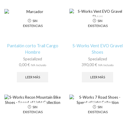
múl
Las
var
opciones
La
se
op
SIN
SIN
pueden
se
EXISTENCIAS
EXISTENCIAS
elegir
pu
en
ele
la
en
página
la
Pantalón corto Trail Cargo
S-Works Vent EVO Gravel
de
pá
Hombre
Shoes
producto
de
Specialized
Specialized
pr
0,00
€
390,00
€
IVA Incluido
IVA Incluido
LEER MÁS
LEER MÁS
SIN
SIN
EXISTENCIAS
EXISTENCIAS