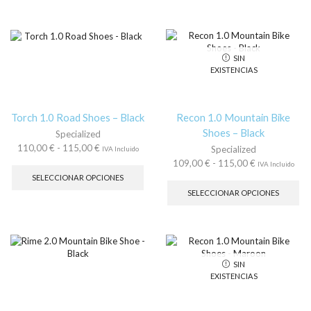
hasta
var
100,00 €
múltiples
120,00 €
La
hasta
variantes.
op
130,00 €
Las
se
opciones
SIN
pu
se
EXISTENCIAS
ele
pueden
en
elegir
la
en
pá
la
Torch 1.0 Road Shoes – Black
Recon 1.0 Mountain Bike
de
página
Shoes – Black
Specialized
pr
de
Rango
110,00
€
-
115,00
€
Specialized
IVA Incluido
producto
de
Este
Rango
109,00
€
-
115,00
€
IVA Incluido
precios:
producto
de
Es
SELECCIONAR OPCIONES
desde
tiene
precios:
pr
SELECCIONAR OPCIONES
110,00 €
múltiples
desde
tie
hasta
variantes.
109,00 €
múl
115,00 €
Las
hasta
var
opciones
115,00 €
La
se
op
SIN
pueden
se
EXISTENCIAS
elegir
pu
en
ele
la
en