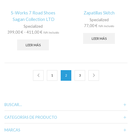
S-Works 7 Road Shoes
Zapatillas Skitch
Sagan Collection LTD
Specialized
77,00
€
Specialized
IVA Incluido
Rango
399,00
€
-
411,00
€
IVA Incluido
de
LEER MÁS
precios:
LEER MÁS
desde
399,00 €
hasta
411,00 €
1
2
3
BUSCAR…
CATEGORÍAS DE PRODUCTO
MARCAS