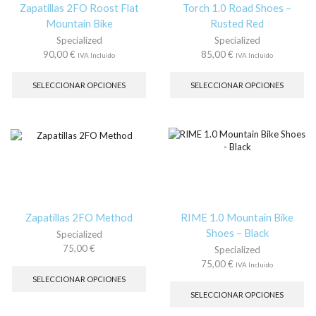
la
Zapatillas 2FO Roost Flat
Torch 1.0 Road Shoes –
pá
Mountain Bike
Rusted Red
de
Specialized
Specialized
pr
90,00
€
85,00
€
IVA Incluido
IVA Incluido
Este
Es
producto
pr
SELECCIONAR OPCIONES
SELECCIONAR OPCIONES
tiene
tie
múltiples
múl
variantes.
var
Las
La
opciones
op
se
se
pueden
pu
elegir
ele
en
en
la
la
Zapatillas 2FO Method
RIME 1.0 Mountain Bike
página
pá
Shoes – Black
Specialized
de
de
75,00
€
Specialized
producto
pr
Este
75,00
€
IVA Incluido
producto
Es
SELECCIONAR OPCIONES
tiene
pr
SELECCIONAR OPCIONES
múltiples
tie
variantes.