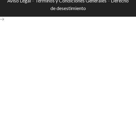
Aviso Legal
–
Términos y Condiciones Generales
–
Derecho
de desestimiento