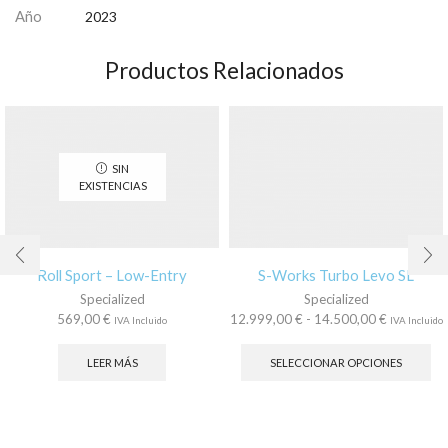
Año
2023
Productos Relacionados
SIN
EXISTENCIAS
Roll Sport – Low-Entry
S-Works Turbo Levo SL
Specialized
Specialized
Rango
569,00
€
12.999,00
€
-
14.500,00
€
IVA Incluido
IVA Incluido
de
Es
precios:
pr
LEER MÁS
SELECCIONAR OPCIONES
desde
tie
12.999,00
múl
hasta
var
14.500,00
La