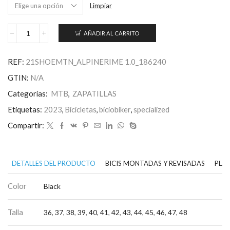
Limpiar
AÑADIR AL CARRITO
RIME
1.0
Mountain
REF:
21SHOEMTN_ALPINERIME 1.0_186240
Bike
Shoes
GTIN:
N/A
-
Black
Categorías:
MTB
,
ZAPATILLAS
cantidad
Etiquetas:
2023
,
Bicicletas
,
biciobiker
,
specialized
Compartir:
DETALLES DEL PRODUCTO
BICIS MONTADAS Y REVISADAS
PLAN
Color
Black
Talla
36
,
37
,
38
,
39
,
40
,
41
,
42
,
43
,
44
,
45
,
46
,
47
,
48