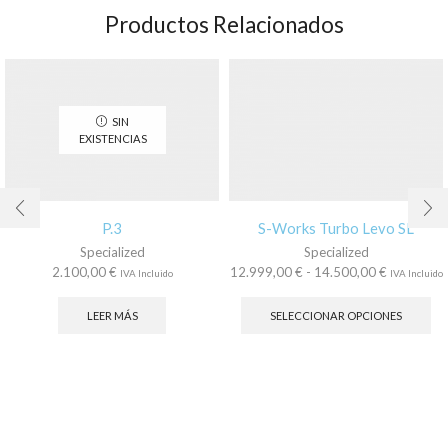
Productos Relacionados
SIN
EXISTENCIAS
P.3
S-Works Turbo Levo SL
Specialized
Specialized
Rango
2.100,00
€
12.999,00
€
-
14.500,00
€
IVA Incluido
IVA Incluido
de
Es
precios:
pr
LEER MÁS
SELECCIONAR OPCIONES
desde
tie
12.999,00
múl
hasta
var
14.500,00
La
op
se
pu