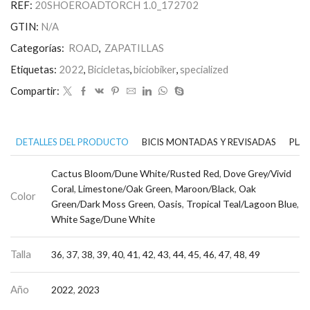
REF:
20SHOEROADTORCH 1.0_172702
Shoes
-
GTIN:
N/A
Rusted
Red
Categorías:
ROAD
,
ZAPATILLAS
cantidad
Etiquetas:
2022
,
Bicicletas
,
biciobiker
,
specialized
Compartir:
DETALLES DEL PRODUCTO
BICIS MONTADAS Y REVISADAS
PLAN
Cactus Bloom/Dune White/Rusted Red
,
Dove Grey/Vivid
Coral
,
Limestone/Oak Green
,
Maroon/Black
,
Oak
Color
Green/Dark Moss Green
,
Oasis
,
Tropical Teal/Lagoon Blue
,
White Sage/Dune White
Talla
36
,
37
,
38
,
39
,
40
,
41
,
42
,
43
,
44
,
45
,
46
,
47
,
48
,
49
Año
2022
,
2023