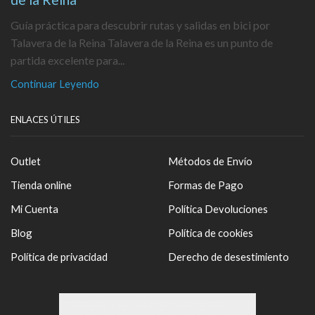
Guía práctica para descubrir rutas y salidas en bici por
Talavera de la Reina Talavera de la Reina es un punto de
partida excelente para...
Continuar Leyendo
ENLACES ÚTILES
Outlet
Métodos de Envío
Tienda online
Formas de Pago
Mi Cuenta
Política Devoluciones
Blog
Política de cookies
Política de privacidad
Derecho de desestimiento