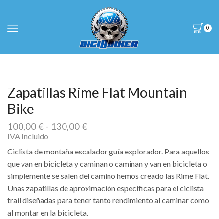
0
Zapatillas Rime Flat Mountain
Bike
Rango
100,00
€
-
130,00
€
de
IVA Incluido
precios:
Ciclista de montaña escalador guía explorador. Para aquellos
desde
que van en bicicleta y caminan o caminan y van en bicicleta o
100,00 €
simplemente se salen del camino hemos creado las Rime Flat.
hasta
130,00 €
Unas zapatillas de aproximación específicas para el ciclista
trail diseñadas para tener tanto rendimiento al caminar como
al montar en la bicicleta.