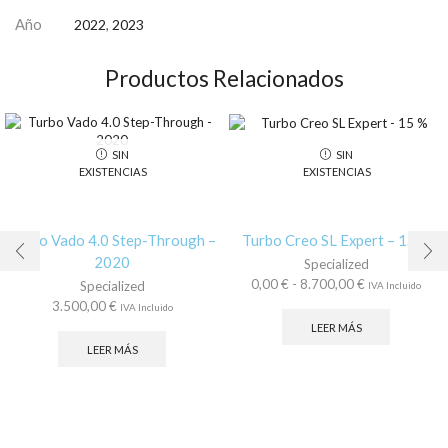
Año
2022
,
2023
Productos Relacionados
SIN
SIN
EXISTENCIAS
EXISTENCIAS
Turbo Vado 4.0 Step-Through –
Turbo Creo SL Expert – 15 %
2020
Specialized
Rango
0,00
€
-
8.700,00
€
Specialized
IVA Incluido
de
3.500,00
€
IVA Incluido
precios:
LEER MÁS
desde
LEER MÁS
0,00 €
hasta
8.700,00 €