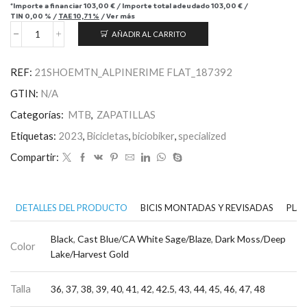
*Importe a financiar
103,00 €
/
Importe total adeudado
103,00 €
/
TIN
0,00 %
/
TAE
10,71 %
/
Ver más
AÑADIR AL CARRITO
Zapatillas
Rime
Flat
REF:
21SHOEMTN_ALPINERIME FLAT_187392
Mountain
Bike
GTIN:
N/A
cantidad
Categorías:
MTB
,
ZAPATILLAS
Etiquetas:
2023
,
Bicicletas
,
biciobiker
,
specialized
Compartir:
DETALLES DEL PRODUCTO
BICIS MONTADAS Y REVISADAS
PLAN
Black
,
Cast Blue/CA White Sage/Blaze
,
Dark Moss/Deep
Color
Lake/Harvest Gold
Talla
36
,
37
,
38
,
39
,
40
,
41
,
42
,
42.5
,
43
,
44
,
45
,
46
,
47
,
48