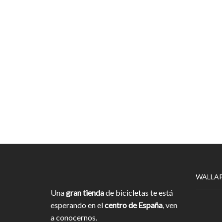
WALLA
Una
gran tienda
de bicicletas te está
esperando en el
centro de España
, ven
a conocernos.