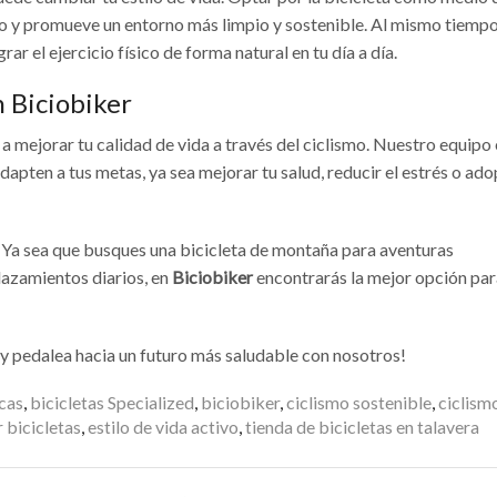
no y promueve un entorno más limpio y sostenible. Al mismo tiempo
ar el ejercicio físico de forma natural en tu día a día.
 Biciobiker
 mejorar tu calidad de vida a través del ciclismo. Nuestro equipo 
adapten a tus metas, ya sea mejorar tu salud, reducir el estrés o ado
Ya sea que busques una bicicleta de montaña para aventuras
lazamientos diarios, en
Biciobiker
encontrarás la mejor opción par
y pedalea hacia un futuro más saludable con nosotros!
icas
,
bicicletas Specialized
,
biciobiker
,
ciclismo sostenible
,
ciclism
 bicicletas
,
estilo de vida activo
,
tienda de bicicletas en talavera