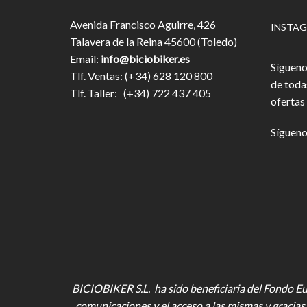
Avenida Francisco Aguirre, 426
INSTA
Talavera de la Reina 45600 (Toledo)
Email:
info@biciobiker.es
Sígueno
Tlf. Ventas: (+34) 628 120 800
de toda
Tlf. Taller: (+34) 722 437 405
ofertas 
Sígueno
BICIOBIKER S.L. ha sido beneficiaria del Fondo Eur
comunicaciones y el acceso a las mismas y gracias 