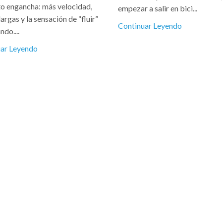
lto engancha: más velocidad,
empezar a salir en bici...
largas y la sensación de “fluir”
Continuar Leyendo
ndo....
uar Leyendo