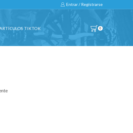
Entrar / Registrarse
ARTÍCULOS TIKTOK
0
BUSCAR
All
ente
CATEGORIAS
Bicicletas
Ciclismo
Competición