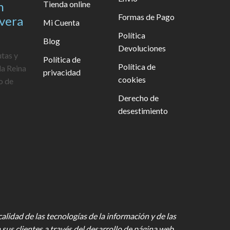
n
Tienda online
Formas de Pago
avera
Mi Cuenta
Política
Blog
Devoluciones
utas y
Política de
Política de
la Reina
privacidad
cookies
o de
Derecho de
desestimiento
lidad de las tecnologías de la información y de las
 sus clientes a través del desarrollo de página web