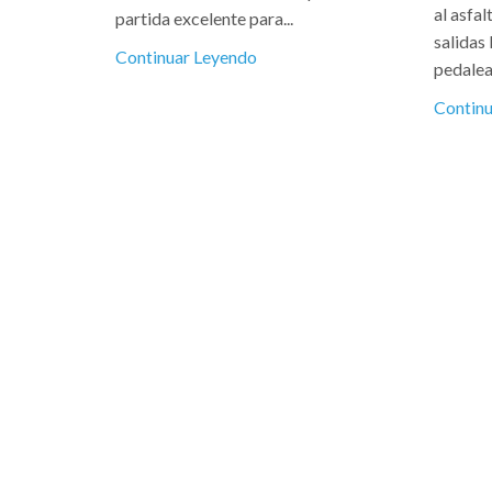
al asfa
partida excelente para...
salidas 
Continuar Leyendo
pedalea
Contin