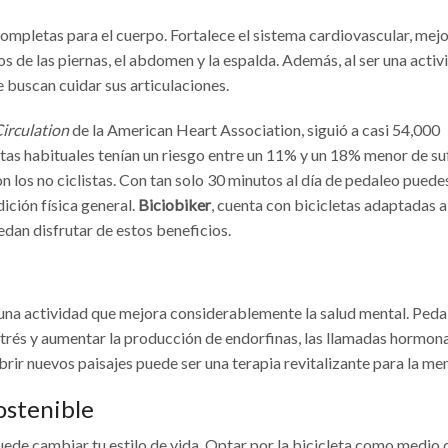
ompletas para el cuerpo. Fortalece el sistema cardiovascular, mejo
os de las piernas, el abdomen y la espalda. Además, al ser una activ
e buscan cuidar sus articulaciones.
irculation
de la American Heart Association, siguió a casi 54,000
tas habituales tenían un riesgo entre un 11% y un 18% menor de suf
los no ciclistas. Con tan solo 30 minutos al día de pedaleo puede
ición física general.
Biciobiker
, cuenta con bicicletas adaptadas a
edan disfrutar de estos beneficios.
 una actividad que mejora considerablemente la salud mental. Pedal
 estrés y aumentar la producción de endorfinas, las llamadas hormona
brir nuevos paisajes puede ser una terapia revitalizante para la men
ostenible
puede cambiar tu estilo de vida. Optar por la bicicleta como medio 