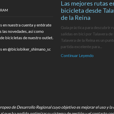
Las mejores rutas e
bicicleta desde Tal
GRAM
de la Reina
s en nuestra cuenta y entérate
Guía práctica para descubrir r
s las novedades, así como
salidas en bici por Talavera de 
de bicicletas de nuestro outlet.
Talavera de la Reina es un punt
partida excelente para...
s en
@biciobiker_shimano_sc
Continuar Leyendo
opeo de Desarrollo Regional cuyo objetivo es mejorar el uso y la ca
al que ha podido optimizar su sistema de gestión y el contacto con