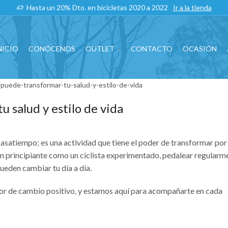
Hasta un 20% Dto. en bicicletas 2020 a 2022
Ir a la tienda
NICIO
CONÓCENOS
OUTLET
CONTACTO
OCASIÓN
u salud y estilo de vida
pasatiempo; es una actividad que tiene el poder de transformar por
s un principiante como un ciclista experimentado, pedalear regularm
pueden cambiar tu día a día.
tor de cambio positivo, y estamos aquí para acompañarte en cada