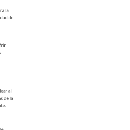
Consejos
ra la
Equipamiento
idad de
Mantenimiento
Nosotros
Noticias
rir
Novedades
s
Sin categoría
ETIQUETAS DE PRODUCTO
ear al
s de la
2008
2009
2010
te.
2011
2012
2013
2014
2015
2016
de