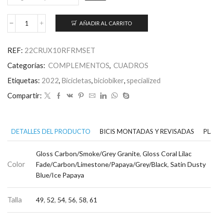
AÑADIR AL CARRITO
Cuadro
Crux
cantidad
REF:
22CRUX10RFRMSET
Categorías:
COMPLEMENTOS
,
CUADROS
Etiquetas:
2022
,
Bicicletas
,
biciobiker
,
specialized
Compartir:
DETALLES DEL PRODUCTO
BICIS MONTADAS Y REVISADAS
PLAN
Gloss Carbon/Smoke/Grey Granite
,
Gloss Coral Lilac
Color
Fade/Carbon/Limestone/Papaya/Grey/Black
,
Satin Dusty
Blue/Ice Papaya
Talla
49
,
52
,
54
,
56
,
58
,
61