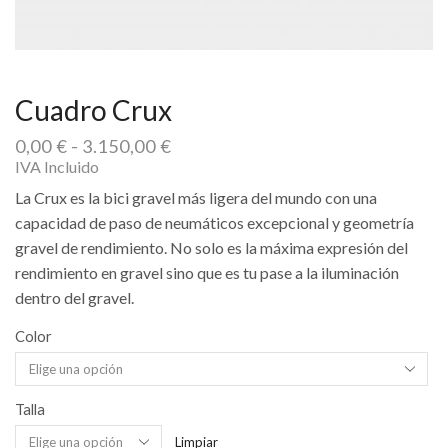
Cuadro Crux
Rango
0,00
€
-
3.150,00
€
de
IVA Incluido
precios:
La Crux es la bici gravel más ligera del mundo con una
desde
capacidad de paso de neumáticos excepcional y geometría
0,00 €
gravel de rendimiento. No solo es la máxima expresión del
hasta
3.150,00 €
rendimiento en gravel sino que es tu pase a la iluminación
dentro del gravel.
Color
Talla
Limpiar