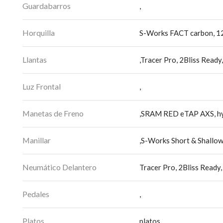
Guardabarros
,
Horquilla
S-Works FACT carbon, 1
Llantas
,Tracer Pro, 2Bliss Rea
Luz Frontal
,
Manetas de Freno
,SRAM RED eTAP AXS, hyd
Manillar
,S-Works Short & Shall
Neumático Delantero
Tracer Pro, 2Bliss Read
Pedales
,
Platos
platos