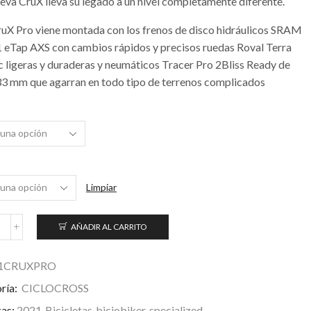
ueva CruX lleva su legado a un nivel completamente diferente.
ruX Pro viene montada con los frenos de disco hidráulicos SRAM
1 eTap AXS con cambios rápidos y precisos ruedas Roval Terra
c ligeras y duraderas y neumáticos Tracer Pro 2Bliss Ready de
33 mm que agarran en todo tipo de terrenos complicados
Limpiar
AÑADIR AL CARRITO
ruX
ro
antidad
1CRUXPRO
ría:
CICLOCROSS
tas:
2021
,
Bicicletas
,
biciobiker
,
specialized