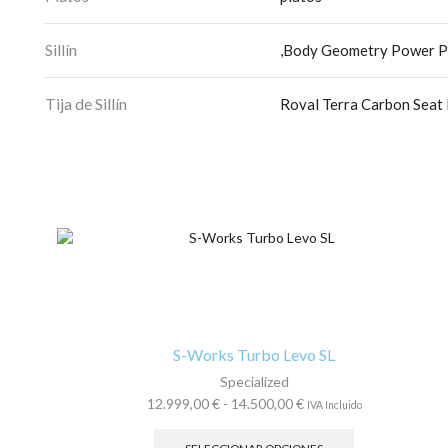
Sillín
,Body Geometry Power Pro
Tija de Sillín
Roval Terra Carbon Seat
S-Works Turbo Levo SL
Specialized
Rango
12.999,00
€
-
14.500,00
€
IVA Incluido
de
Este
precios:
producto