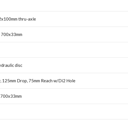
2x100mm thru-axle
dy, 700x33mm
raulic disc
ow, 125mm Drop, 75mm Reach w/Di2 Hole
y, 700x33mm