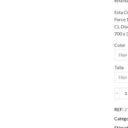
esta n
Esta C
Force 
CL Dis
700 x 
Color
Talla
C
P
c
REF:
2
Catego
Etique