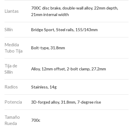
700C disc brake, double-wall alloy, 22mm depth,
Llantas
21mm internal width
Sillín
Bridge Sport, Steel rails, 155/143mm
Medida
Bolt-type, 31.8mm
Tubo Tija
Tija de
Alloy, 12mm offset, 2-bolt clamp, 27.2mm
Sillín
Radios
Stainless, 14g
Potencia
3D-forged alloy, 31.8mm, 7-degree rise
Tamaño
700c
Rueda