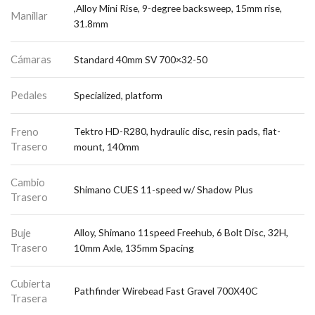
,Alloy Mini Rise, 9-degree backsweep, 15mm rise,
Manillar
31.8mm
Cámaras
Standard 40mm SV 700×32-50
Pedales
Specialized, platform
Freno
Tektro HD-R280, hydraulic disc, resin pads, flat-
Trasero
mount, 140mm
Cambio
Shimano CUES 11-speed w/ Shadow Plus
Trasero
Buje
Alloy, Shimano 11speed Freehub, 6 Bolt Disc, 32H,
Trasero
10mm Axle, 135mm Spacing
Cubierta
Pathfinder Wirebead Fast Gravel 700X40C
Trasera