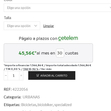
Talla
Limpiar
Págalo a plazos con
45,56
€*
al mes en
cuotas
*Importe a financiar
1.366,86 €
/
Importe total adeudado
1.366,86 €
/
TIN
0,00 %
/
TAE
10,92 %
/
Ver más
AÑADIR AL CARRITO
Sirrus
X
3.0
REF:
4222056
EQ
cantidad
Categoría:
URBANAS
Etiquetas:
Bicicletas
,
biciobiker
,
specialized