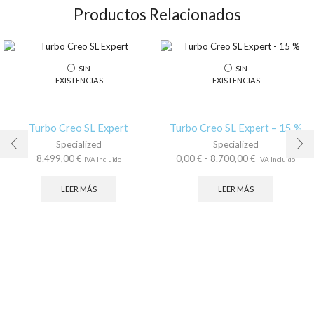
Productos Relacionados
SIN
SIN
EXISTENCIAS
EXISTENCIAS
Turbo Creo SL Expert
Turbo Creo SL Expert – 15 %
Specialized
Specialized
Rango
8.499,00
€
0,00
€
-
8.700,00
€
IVA Incluido
IVA Incluido
de
precios:
LEER MÁS
LEER MÁS
desde
0,00 €
hasta
8.700,00 €