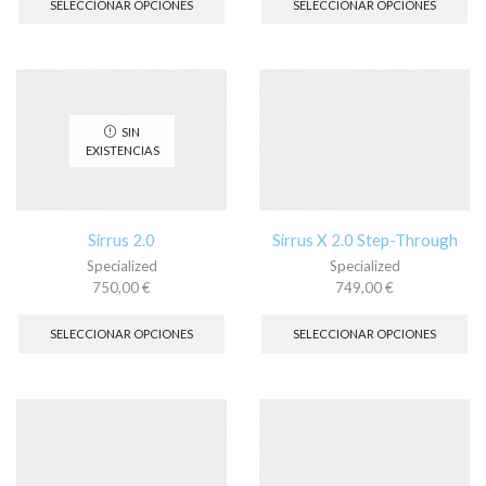
SELECCIONAR OPCIONES
SELECCIONAR OPCIONES
tiene
tie
múltiples
múl
variantes.
var
Las
La
opciones
op
se
se
SIN
pueden
pu
EXISTENCIAS
elegir
ele
en
en
la
la
página
pá
Sirrus 2.0
Sirrus X 2.0 Step-Through
de
de
Specialized
Specialized
producto
pr
750,00
€
749,00
€
Este
Es
producto
pr
SELECCIONAR OPCIONES
SELECCIONAR OPCIONES
tiene
tie
múltiples
múl
variantes.
var
Las
La
opciones
op
se
se
pueden
pu