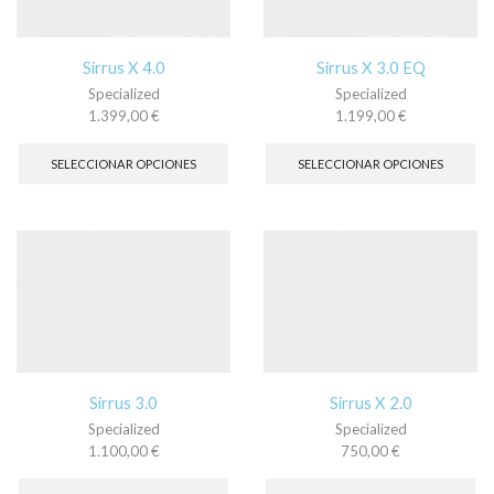
en
en
la
la
página
pá
Sirrus X 4.0
Sirrus X 3.0 EQ
de
de
Specialized
Specialized
producto
pr
1.399,00
€
1.199,00
€
Este
Es
producto
pr
SELECCIONAR OPCIONES
SELECCIONAR OPCIONES
tiene
tie
múltiples
múl
variantes.
var
Las
La
opciones
op
se
se
pueden
pu
elegir
ele
en
en
la
la
página
pá
Sirrus 3.0
Sirrus X 2.0
de
de
Specialized
Specialized
producto
pr
1.100,00
€
750,00
€
Este
Es
producto
pr