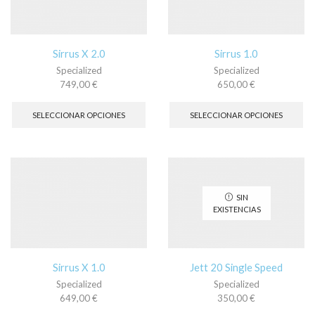
elegir
ele
en
en
la
la
página
pá
Sirrus X 2.0
Sirrus 1.0
de
de
Specialized
Specialized
producto
pr
749,00
€
650,00
€
Este
Es
producto
pr
SELECCIONAR OPCIONES
SELECCIONAR OPCIONES
tiene
tie
múltiples
múl
variantes.
var
Las
La
opciones
op
se
se
SIN
pueden
pu
EXISTENCIAS
elegir
ele
en
en
la
la
página
pá
Sirrus X 1.0
Jett 20 Single Speed
de
de
Specialized
Specialized
producto
pr
649,00
€
350,00
€
Este
Es