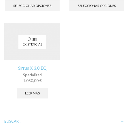
producto
pr
SELECCIONAR OPCIONES
SELECCIONAR OPCIONES
tiene
tie
múltiples
múl
variantes.
var
Las
La
opciones
op
se
se
SIN
pueden
pu
EXISTENCIAS
elegir
ele
en
en
la
la
página
pá
Sirrus X 3.0 EQ
de
de
Specialized
producto
pr
1.050,00
€
LEER MÁS
BUSCAR…