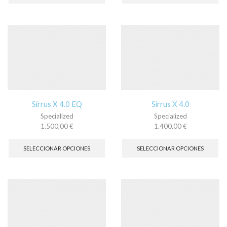
tiene
tie
múltiples
múl
variantes.
var
Las
La
opciones
op
se
se
pueden
pu
elegir
ele
en
en
la
la
página
pá
Sirrus X 4.0 EQ
Sirrus X 4.0
de
de
Specialized
Specialized
producto
pr
1.500,00
€
1.400,00
€
Este
Es
producto
pr
SELECCIONAR OPCIONES
SELECCIONAR OPCIONES
tiene
tie
múltiples
múl
variantes.
var
Las
La
opciones
op
se
se
pueden
pu
elegir
ele