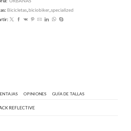
ría:
URBANAS
tas:
Bicicletas
,
biciobiker
,
specialized
tir:
VENTAJAS
OPINIONES
GUÍA DE TALLAS
LACK REFLECTIVE