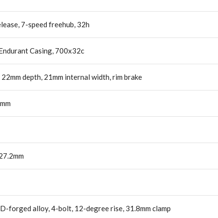
release, 7-speed freehub, 32h
/Endurant Casing, 700x32c
, 22mm depth, 21mm internal width, rim brake
43mm
, 27.2mm
3D-forged alloy, 4-bolt, 12-degree rise, 31.8mm clamp