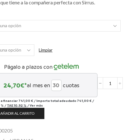
que tiene a la compañera perfecta con Sirrus.
Limpiar
Págalo a plazos con
24,70
€*
al mes en
cuotas
Sirrus
1.0
cantidad
 a financiar
741,00 €
/
Importe total adeudado
741,00 €
/
 %
/
TAE
10,92 %
/
Ver más
AÑADIR AL CARRITO
00205