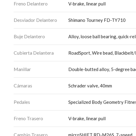
Freno Delantero
V-brake, linear pull
Desviador Delantero
Shimano Tourney FD-TY710
Buje Delantero
Alloy, loose ball bearing, quick-re
Cubierta Delantera
RoadSport, Wire bead, Blackbelt
Manillar
Double-butted alloy, 5-degree b
Cámaras
Schrader valve, 40mm
Pedales
Specialized Body Geometry Fitness
Freno Trasero
V-brake, linear pull
Cambio Trasero
microSHIFT RD-M26S, 7-speed