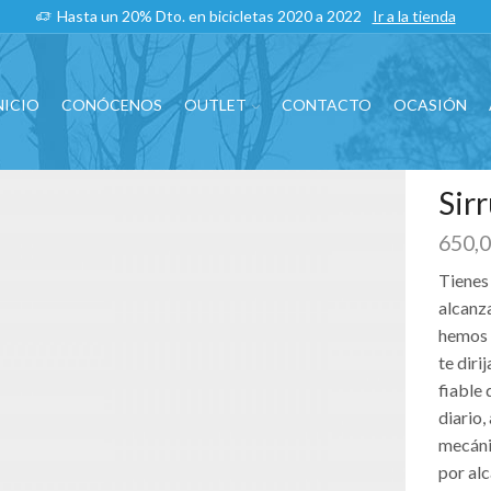
Hasta un 20% Dto. en bicicletas 2020 a 2022
Ir a la tienda
NICIO
CONÓCENOS
OUTLET
CONTACTO
OCASIÓN
Sirr
650,
Tienes 
alcanz
hemos 
te diri
fiable
diario
mecáni
por alc