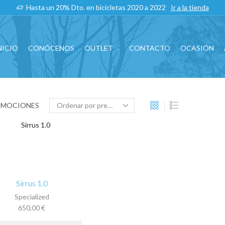
Hasta un 20% Dto. en bicicletas 2020 a 2022
Ir a la tienda
NICIO
CONÓCENOS
OUTLET
CONTACTO
OCASIÓN
OMOCIONES
Sirrus 1.0
Specialized
650,00
€
Este