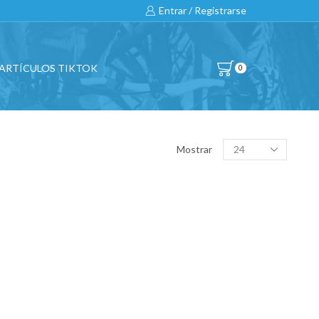
Entrar / Registrarse
ARTÍCULOS TIKTOK
0
BUSCAR…
Products
Mostrar
per
page
All
CATEGORÍAS DE PRODUCTO
BICICLETAS