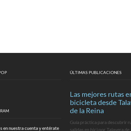
POP
ÚLTIMAS PUBLICACIONES
Las mejores rutas e
bicicleta desde Tal
de la Reina
GRAM
Guía práctica para descubrir r
s en nuestra cuenta y entérate
salidas en bici por Talavera de 