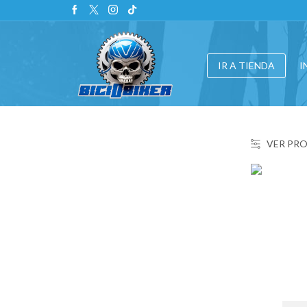
IR A TIENDA
I
VER PR