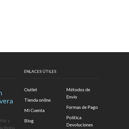
ENLACES ÚTILES
Outlet
Métodos de
n
Envío
avera
Tienda online
Formas de Pago
Mi Cuenta
Política
utas y
Blog
Devoluciones
la Reina