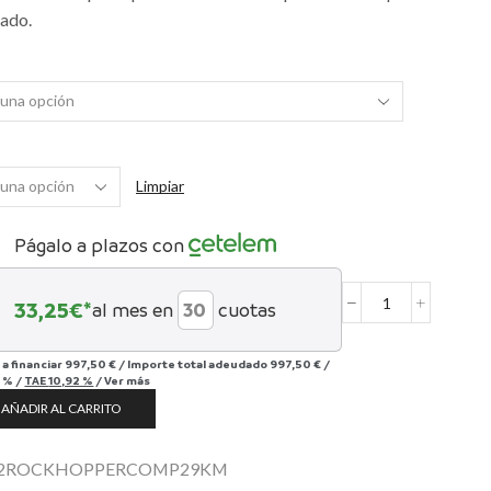
rado.
Limpiar
Págalo a plazos con
33,25
€*
al mes en
cuotas
Rockhopper
Comp
29
 a financiar
997,50 €
/
Importe total adeudado
997,50 €
/
cantidad
 %
/
TAE
10,92 %
/
Ver más
AÑADIR AL CARRITO
2ROCKHOPPERCOMP29KM