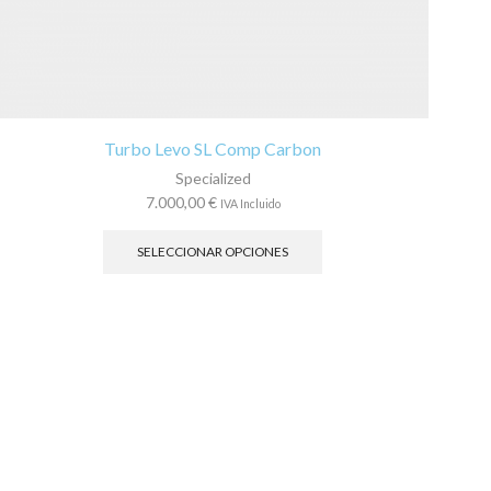
Turbo Levo SL Comp Carbon
Specialized
7.000,00
€
IVA Incluido
Este
producto
SELECCIONAR OPCIONES
tiene
múltiples
variantes.
Las
opciones
se
pueden
elegir
en
la