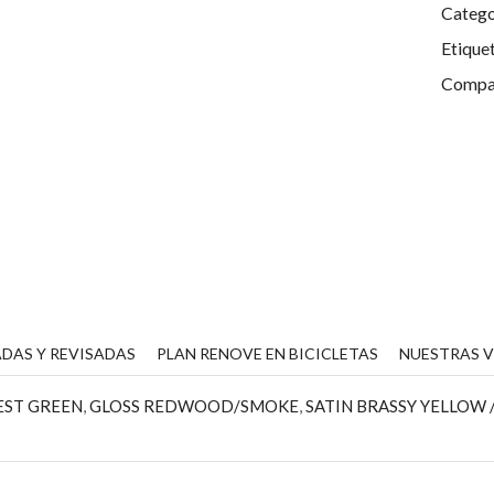
Catego
Etique
Compar
DAS Y REVISADAS
PLAN RENOVE EN BICICLETAS
NUESTRAS 
REST GREEN
,
GLOSS REDWOOD/SMOKE
,
SATIN BRASSY YELLOW 