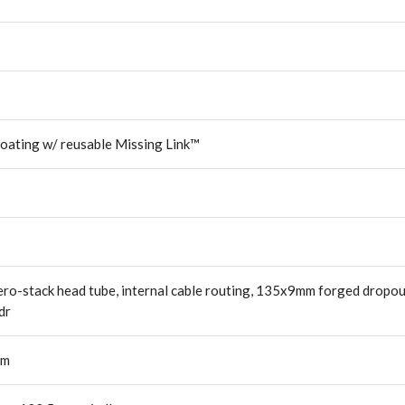
oating w/ reusable Missing Link™
zero-stack head tube, internal cable routing, 135x9mm forged dropou
dr
mm