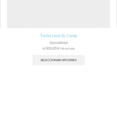
Turbo Levo SL Comp
Specialized
6.000,00
€
IVA Incluido
Este
producto
SELECCIONAR OPCIONES
tiene
múltiples
variantes.
Las
opciones
se
pueden
elegir
en
la