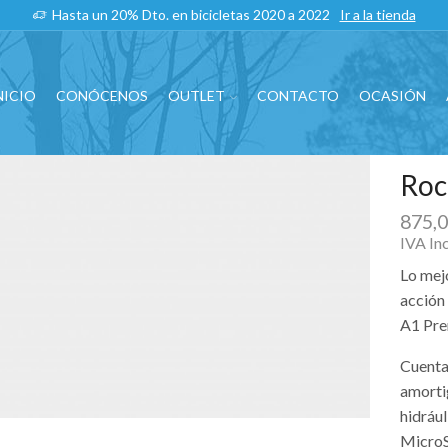
Hasta un 20% Dto. en bicicletas 2020 a 2022
Ir a la tienda
NICIO
CONÓCENOS
OUTLET
CONTACTO
OCASIÓN
Roc
875,
IVA In
Lo mej
acción
A1 Pre
Cuenta
amorti
hidráu
MicroSH