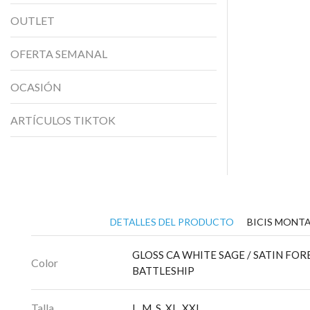
OUTLET
OFERTA SEMANAL
OCASIÓN
ARTÍCULOS TIKTOK
DETALLES DEL PRODUCTO
BICIS MONTA
GLOSS CA WHITE SAGE / SATIN FO
Color
BATTLESHIP
Talla
L
,
M
,
S
,
XL
,
XXL