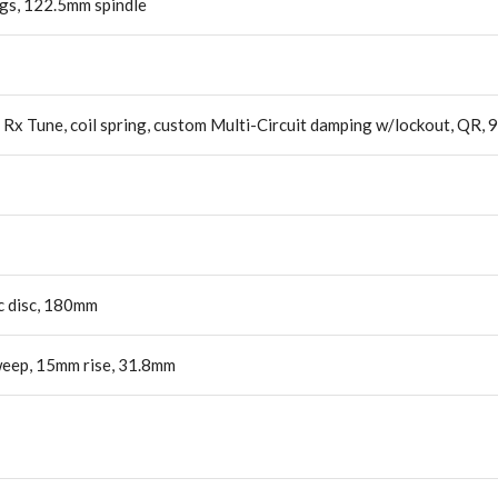
ngs, 122.5mm spindle
x Tune, coil spring, custom Multi-Circuit damping w/lockout, QR, 9
ic disc, 180mm
sweep, 15mm rise, 31.8mm