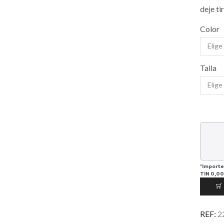
deje ti
Color
Talla
*Importe
TIN
0,00
REF:
2