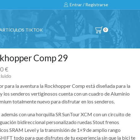
Entrar / Registrarse
ARTÍCULOS TIKTOK
0
khopper Comp 29
00
€
cluido
or para la aventura la Rockhopper Comp está diseñada para la
 y los senderos vertiginosos cuenta con un cuadro de Aluminio
mium totalmente nuevo para disfrutar en los senderos.
 además con una horquilla SR SunTour XCM con un circuito de
guación bidireccional personalizado ruedas Stout frenos
licos SRAM Level y la transmisión de 1×9 de amplio rango
IFT todo para que disfrutes de tu experiencia sin que la bici te