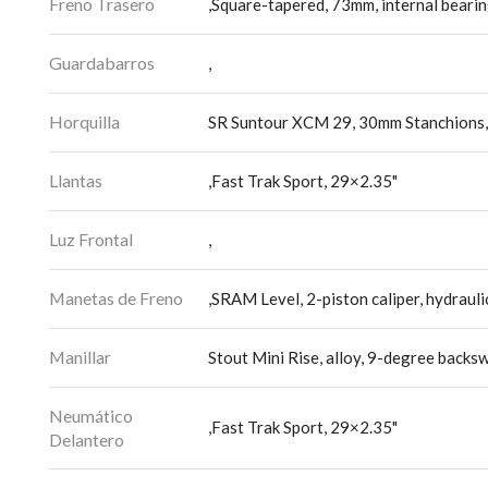
Freno Trasero
,Square-tapered, 73mm, internal beari
Guardabarros
,
Horquilla
SR Suntour XCM 29, 30mm Stanchions, R
Llantas
,Fast Trak Sport, 29×2.35"
Luz Frontal
,
Manetas de Freno
,SRAM Level, 2-piston caliper, hydraul
Manillar
Stout Mini Rise, alloy, 9-degree back
Neumático
,Fast Trak Sport, 29×2.35"
Delantero