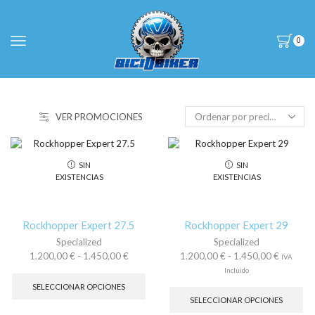
0
VER PROMOCIONES
SIN
SIN
EXISTENCIAS
EXISTENCIAS
Rockhopper Expert 27.5
Rockhopper Expert 29
Specialized
Specialized
Rango
Rango
1.200,00
€
-
1.450,00
€
1.200,00
€
-
1.450,00
€
IVA
de
Este
de
Incluido
precios:
producto
precios:
Es
SELECCIONAR OPCIONES
desde
tiene
desde
pr
SELECCIONAR OPCIONES
1.200,00 €
múltiples
1.200,00
tie