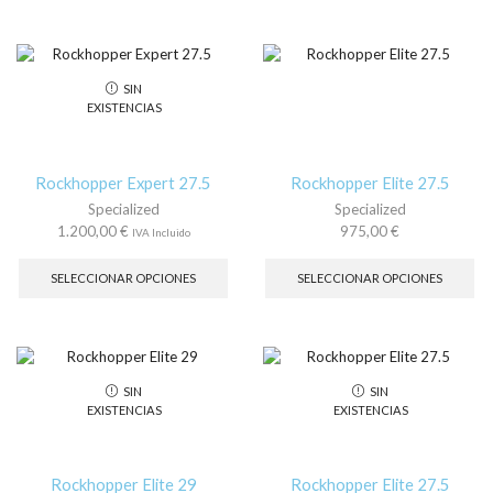
hasta
variantes.
hasta
múl
1.450,00 €
Las
1.450,00
var
opciones
La
se
op
SIN
pueden
se
EXISTENCIAS
elegir
pu
en
ele
la
en
página
la
Rockhopper Expert 27.5
Rockhopper Elite 27.5
de
pá
Specialized
Specialized
producto
de
1.200,00
€
975,00
€
IVA Incluido
pr
Este
Es
producto
pr
SELECCIONAR OPCIONES
SELECCIONAR OPCIONES
tiene
tie
múltiples
múl
variantes.
var
Las
La
opciones
op
SIN
SIN
se
se
EXISTENCIAS
EXISTENCIAS
pueden
pu
elegir
ele
en
en
la
la
Rockhopper Elite 29
Rockhopper Elite 27.5