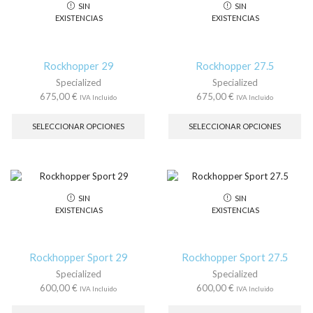
SIN
SIN
se
se
EXISTENCIAS
EXISTENCIAS
pueden
pu
elegir
ele
en
en
la
la
Rockhopper 29
Rockhopper 27.5
página
pá
Specialized
Specialized
de
de
675,00
€
675,00
€
IVA Incluido
IVA Incluido
producto
pr
Este
Es
producto
pr
SELECCIONAR OPCIONES
SELECCIONAR OPCIONES
tiene
tie
múltiples
múl
variantes.
var
Las
La
opciones
op
SIN
SIN
se
se
EXISTENCIAS
EXISTENCIAS
pueden
pu
elegir
ele
en
en
la
la
Rockhopper Sport 29
Rockhopper Sport 27.5
página
pá
Specialized
Specialized
de
de
600,00
€
600,00
€
IVA Incluido
IVA Incluido
producto
pr
Este
Es