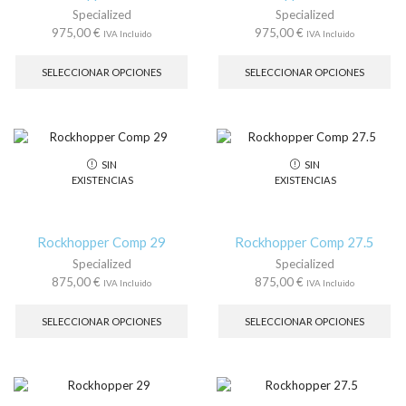
página
pá
Specialized
Specialized
de
de
975,00
€
975,00
€
IVA Incluido
IVA Incluido
producto
pr
Este
Es
producto
pr
SELECCIONAR OPCIONES
SELECCIONAR OPCIONES
tiene
tie
múltiples
múl
variantes.
var
Las
La
opciones
op
SIN
SIN
se
se
EXISTENCIAS
EXISTENCIAS
pueden
pu
elegir
ele
en
en
la
la
Rockhopper Comp 29
Rockhopper Comp 27.5
página
pá
Specialized
Specialized
de
de
875,00
€
875,00
€
IVA Incluido
IVA Incluido
producto
pr
Este
Es
producto
pr
SELECCIONAR OPCIONES
SELECCIONAR OPCIONES
tiene
tie
múltiples
múl
variantes.
var
Las
La
opciones
op