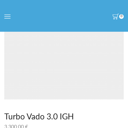
0
Turbo Vado 3.0 IGH
3.300,00
€