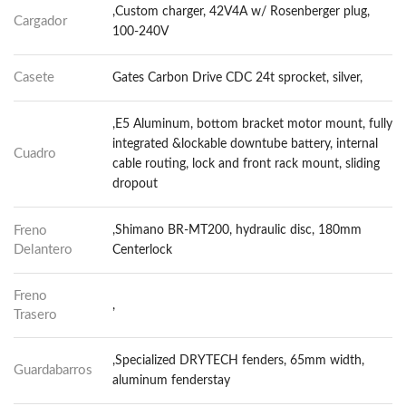
,Custom charger, 42V4A w/ Rosenberger plug,
Cargador
100-240V
Casete
Gates Carbon Drive CDC 24t sprocket, silver,
,E5 Aluminum, bottom bracket motor mount, fully
integrated &lockable downtube battery, internal
Cuadro
cable routing, lock and front rack mount, sliding
dropout
Freno
,Shimano BR-MT200, hydraulic disc, 180mm
Delantero
Centerlock
Freno
,
Trasero
,Specialized DRYTECH fenders, 65mm width,
Guardabarros
aluminum fenderstay