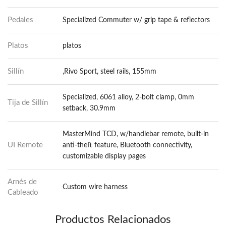
Pedales
Specialized Commuter w/ grip tape & reflectors
Platos
platos
Sillín
,Rivo Sport, steel rails, 155mm
Specialized, 6061 alloy, 2-bolt clamp, 0mm
Tija de Sillín
setback, 30.9mm
MasterMind TCD, w/handlebar remote, built-in
UI Remote
anti-theft feature, Bluetooth connectivity,
customizable display pages
Arnés de
Custom wire harness
Cableado
Productos Relacionados