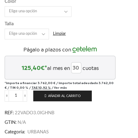
Color
Talla
Limpiar
Págalo a plazos con
125,40
€*
al mes en
cuotas
*Importe a financiar
3.762,00 €
/
Importe total adeudado
3.762,00
€
/
TIN
0,00 %
/
TAE
10,92 %
/
Ver más
AÑADIR AL CARRITO
Turbo
Vado
3.0
REF:
22VADO3.0IGHNB
IGH
cantidad
GTIN:
N/A
Categoría:
URBANAS