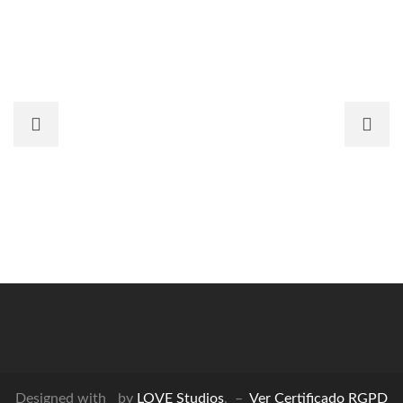
Designed with
by
LOVE Studios
. –
Ver Certificado RGPD