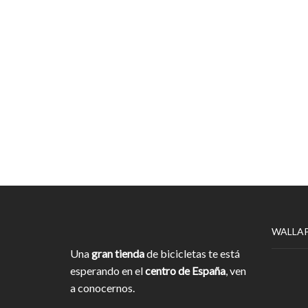
WALLA
Una
gran tienda
de bicicletas te está
esperando en el
centro de España
, ven
a conocernos.