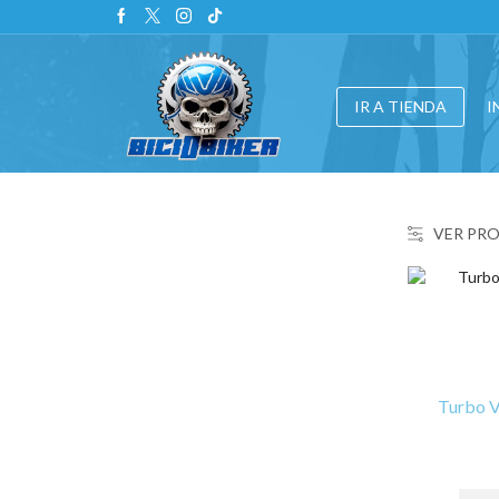
IR A TIENDA
I
VER PR
Turbo V