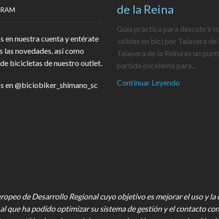
de la Reina
GRAM
Guía práctica para descubrir r
s en nuestra cuenta y entérate
salidas en bici por Talavera de 
s las novedades, así como
Talavera de la Reina es un punt
de bicicletas de nuestro outlet.
partida excelente para...
Continuar Leyendo
s en
@biciobiker_shimano_sc
opeo de Desarrollo Regional cuyo objetivo es mejorar el uso y la ca
al que ha podido optimizar su sistema de gestión y el contacto con