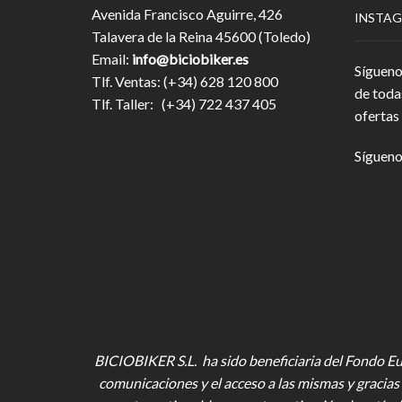
Avenida Francisco Aguirre, 426
INSTA
Talavera de la Reina 45600 (Toledo)
Email:
info@biciobiker.es
Sígueno
Tlf. Ventas: (+34) 628 120 800
de toda
Tlf. Taller: (+34) 722 437 405
ofertas 
Sígueno
BICIOBIKER S.L. ha sido beneficiaria del Fondo Eur
comunicaciones y el acceso a las mismas y gracias 