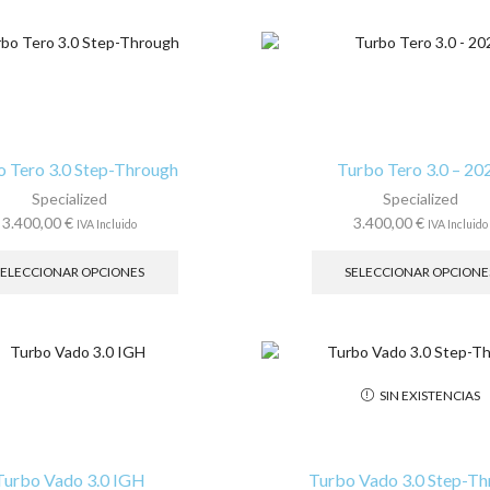
múltiples
variantes.
Las
opciones
se
pueden
elegir
en
o Tero 3.0 Step-Through
Turbo Tero 3.0 – 20
la
Specialized
Specialized
página
3.400,00
€
3.400,00
€
IVA Incluido
IVA Incluido
de
Este
producto
producto
SELECCIONAR OPCIONES
SELECCIONAR OPCIONE
tiene
múltiples
variantes.
Las
opciones
SIN EXISTENCIAS
se
pueden
elegir
en
Turbo Vado 3.0 IGH
Turbo Vado 3.0 Step-T