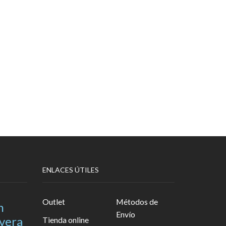
ENLACES ÚTILES
Outlet
Métodos de
n
Envío
avera
Tienda online