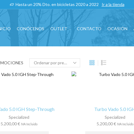
Hasta un 20% Dto. en bicicletas 2020 a 2022
Ir a la tienda
NICIO
CONÓCENOS
OUTLET
CONTACTO
OCASIÓN
OMOCIONES
ado 5.0 IGH Step-Through
Turbo Vado 5.0 IG
Specialized
Specialized
5.200,00
€
5.200,00
€
IVA Incluido
IVA Incluido
Este