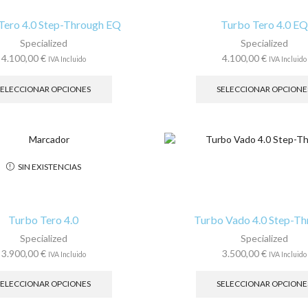
elegir
en
Tero 4.0 Step-Through EQ
Turbo Tero 4.0 EQ
la
Specialized
Specialized
página
4.100,00
€
4.100,00
€
IVA Incluido
IVA Incluido
de
Este
producto
producto
SELECCIONAR OPCIONES
SELECCIONAR OPCIONE
tiene
múltiples
variantes.
Las
opciones
SIN EXISTENCIAS
se
pueden
elegir
en
Turbo Tero 4.0
Turbo Vado 4.0 Step-T
la
Specialized
Specialized
página
3.900,00
€
3.500,00
€
IVA Incluido
IVA Incluido
de
Este
producto
producto
SELECCIONAR OPCIONES
SELECCIONAR OPCIONE
tiene