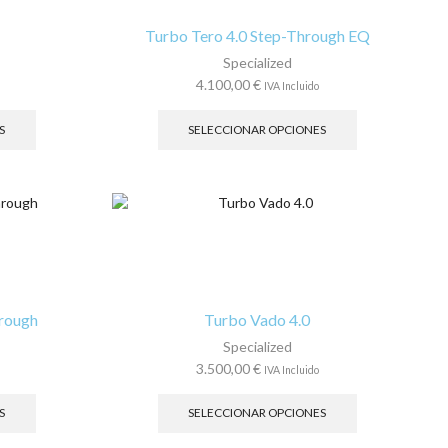
elegir
elegir
ARTÍCULOS TIKTOK
en
en
Turbo Tero 4.0 Step-Through EQ
la
la
Specialized
página
página
4.100,00
€
IVA Incluido
de
de
Este
Este
MARCAS
producto
producto
producto
producto
S
SELECCIONAR OPCIONES
tiene
tiene
Todas las marcas
múltiples
múltiples
variantes.
variantes.
BMC
Las
Las
Bollé
opciones
opciones
se
se
Conway
pueden
pueden
FOX
elegir
elegir
en
en
hrough
Turbo Vado 4.0
MARZOCC
la
la
Specialized
MARZOCCHI
página
página
3.500,00
€
IVA Incluido
de
de
Merida
Este
Este
producto
producto
producto
producto
S
SELECCIONAR OPCIONES
Mondraker
tiene
tiene