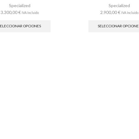
la
Specialized
Specialized
página
3.300,00
€
2.900,00
€
IVA Incluido
IVA Incluido
de
Este
producto
producto
SELECCIONAR OPCIONES
SELECCIONAR OPCIONE
tiene
múltiples
variantes.
Las
opciones
se
pueden
elegir
en
la
página
de
producto