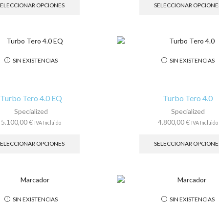
producto
SELECCIONAR OPCIONES
SELECCIONAR OPCIONE
tiene
múltiples
variantes.
Las
opciones
SIN EXISTENCIAS
SIN EXISTENCIAS
se
pueden
elegir
en
Turbo Tero 4.0 EQ
Turbo Tero 4.0
la
Specialized
Specialized
página
5.100,00
€
4.800,00
€
IVA Incluido
IVA Incluido
de
Este
producto
producto
SELECCIONAR OPCIONES
SELECCIONAR OPCIONE
tiene
múltiples
variantes.
Las
opciones
SIN EXISTENCIAS
SIN EXISTENCIAS
se
pueden