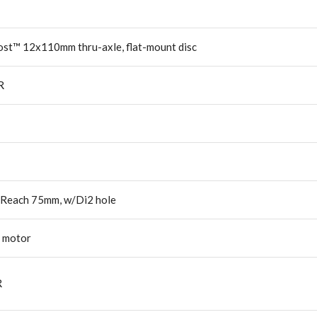
ost™ 12x110mm thru-axle, flat-mount disc
R
Reach 75mm, w/Di2 hole
t motor
R