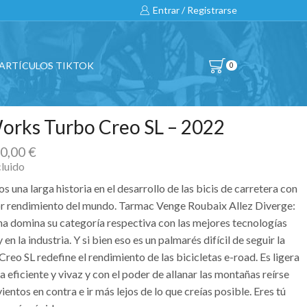
Entrar / Registrarse
ARTÍCULOS TIKTOK
0
orks Turbo Creo SL – 2022
00,00
€
cluido
 una larga historia en el desarrollo de las bicis de carretera con
or rendimiento del mundo. Tarmac Venge Roubaix Allez Diverge:
na domina su categoría respectiva con las mejores tecnologías
 en la industria. Y si bien eso es un palmarés difícil de seguir la
reo SL redefine el rendimiento de las bicicletas e-road. Es ligera
eficiente y vivaz y con el poder de allanar las montañas reírse
vientos en contra e ir más lejos de lo que creías posible. Eres tú