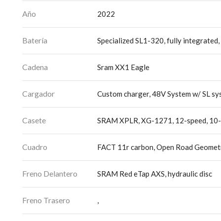
Año
2022
Batería
Specialized SL1-320, fully integrate
Cadena
Sram XX1 Eagle
Cargador
Custom charger, 48V System w/ SL sy
Casete
SRAM XPLR, XG-1271, 12-speed, 10-
Cuadro
FACT 11r carbon, Open Road Geometry,
Freno Delantero
SRAM Red eTap AXS, hydraulic disc
Freno Trasero
,