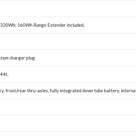
d, 320Wh; 160Wh Range Extender included,
stem charger plug
44t,
 front/rear thru-axles, fully integrated down tube battery, inter