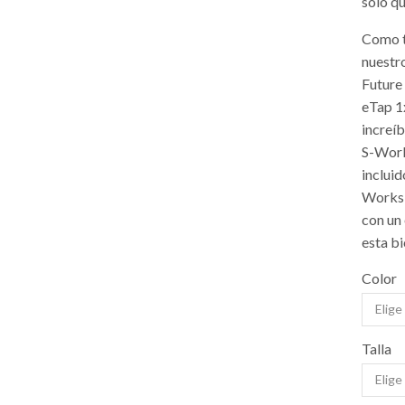
solo q
Como t
nuestr
Future
eTap 1
increí
S-Work
inclui
Works 
con un
esta bi
Color
Talla