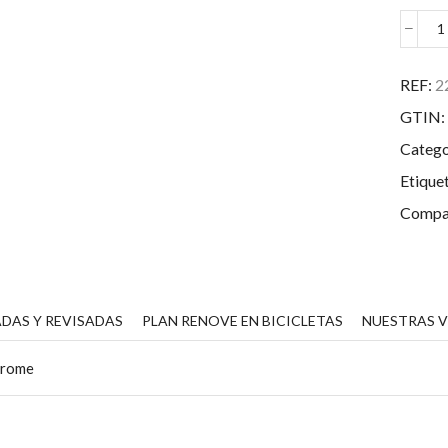
S
W
T
REF:
2
C
GTIN:
S
-
Catego
2
c
Etique
Compar
DAS Y REVISADAS
PLAN RENOVE EN BICICLETAS
NUESTRAS 
hrome