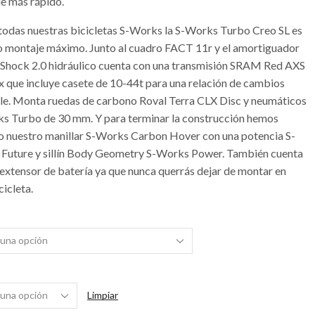
ue más rápido.
odas nuestras bicicletas S-Works la S-Works Turbo Creo SL es
o montaje máximo. Junto al cuadro FACT 11r y el amortiguador
 Shock 2.0 hidráulico cuenta con una transmisión SRAM Red AXS
x que incluye casete de 10-44t para una relación de cambios
ble. Monta ruedas de carbono Roval Terra CLX Disc y neumáticos
s Turbo de 30 mm. Y para terminar la construcción hemos
do nuestro manillar S-Works Carbon Hover con una potencia S-
Future y sillín Body Geometry S-Works Power. También cuenta
 extensor de batería ya que nunca querrás dejar de montar en
cicleta.
Limpiar