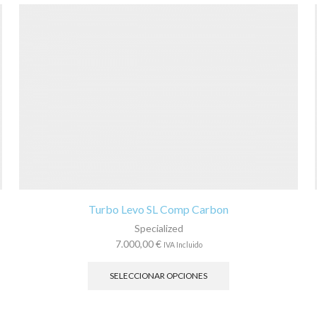
Turbo Levo SL Comp Carbon
Specialized
7.000,00
€
IVA Incluido
Este
producto
SELECCIONAR OPCIONES
tiene
múltiples