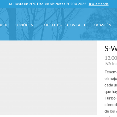
Hasta un 20% Dto. en bicicletas 2020 a 2022
Ir a la tienda
NICIO
CONÓCENOS
OUTLET
CONTACTO
OCASIÓN
S-W
13.0
IVA In
Tenemos
el mej
cada u
que hay
Turbo C
cómoda 
de los 