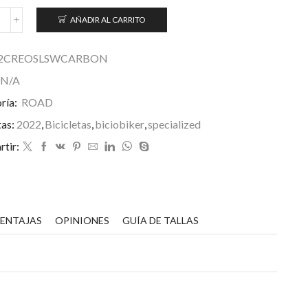
AÑADIR AL CARRITO
-
orks
urbo
2CREOSLSWCARBON
reo
N/A
L
ría:
ROAD
022
antidad
tas:
2022
,
Bicicletas
,
biciobiker
,
specialized
tir:
VENTAJAS
OPINIONES
GUÍA DE TALLAS