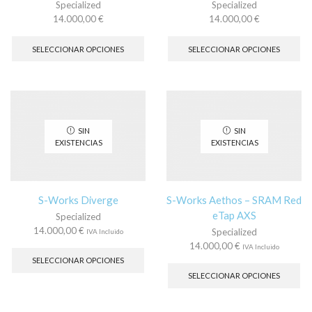
Specialized
Specialized
14.000,00
€
14.000,00
€
Este
Es
producto
pr
SELECCIONAR OPCIONES
SELECCIONAR OPCIONES
tiene
tie
múltiples
múl
variantes.
var
Las
La
opciones
op
se
se
SIN
SIN
pueden
pu
EXISTENCIAS
EXISTENCIAS
elegir
ele
en
en
la
la
página
pá
S-Works Diverge
S-Works Aethos – SRAM Red
de
de
eTap AXS
Specialized
producto
pr
14.000,00
€
Specialized
IVA Incluido
Este
14.000,00
€
IVA Incluido
producto
Es
SELECCIONAR OPCIONES
tiene
pr
SELECCIONAR OPCIONES
múltiples
tie
variantes.
múl
Las
var