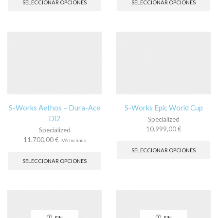
SELECCIONAR OPCIONES
SELECCIONAR OPCIONES
tiene
tie
múltiples
múl
variantes.
var
Las
La
opciones
op
se
se
pueden
pu
elegir
ele
en
en
la
la
página
pá
S-Works Aethos – Dura-Ace
S-Works Epic World Cup
de
de
Di2
Specialized
producto
pr
10.999,00
€
Specialized
Es
11.700,00
€
IVA Incluido
pr
Este
SELECCIONAR OPCIONES
tie
producto
SELECCIONAR OPCIONES
múl
tiene
var
múltiples
La
variantes.
op
Las
se
opciones
pu
se
SIN
SIN