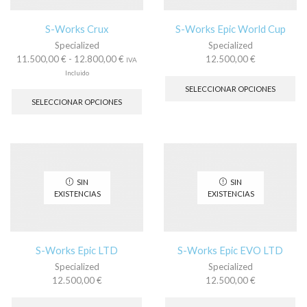
la
la
página
pá
S-Works Crux
S-Works Epic World Cup
de
de
Specialized
Specialized
producto
pr
Rango
11.500,00
€
-
12.800,00
€
12.500,00
€
IVA
de
Es
Incluido
precios:
Este
pr
SELECCIONAR OPCIONES
desde
producto
tie
SELECCIONAR OPCIONES
11.500,00 €
tiene
múl
hasta
múltiples
var
12.800,00 €
variantes.
La
Las
op
opciones
se
se
pu
SIN
SIN
pueden
ele
EXISTENCIAS
EXISTENCIAS
elegir
en
en
la
la
pá
página
de
S-Works Epic LTD
S-Works Epic EVO LTD
de
pr
Specialized
Specialized
producto
12.500,00
€
12.500,00
€
Este
Es
producto
pr