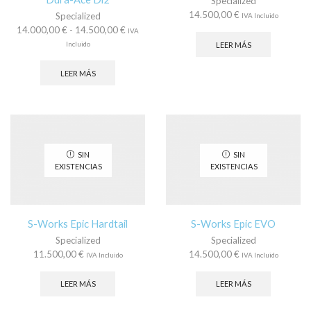
Specialized
14.500,00
€
Specialized
IVA Incluido
Rango
14.000,00
€
-
14.500,00
€
IVA
de
Incluido
LEER MÁS
precios:
desde
LEER MÁS
14.000,00 €
hasta
14.500,00 €
SIN
SIN
EXISTENCIAS
EXISTENCIAS
S-Works Epic Hardtail
S-Works Epic EVO
Specialized
Specialized
11.500,00
€
14.500,00
€
IVA Incluido
IVA Incluido
LEER MÁS
LEER MÁS