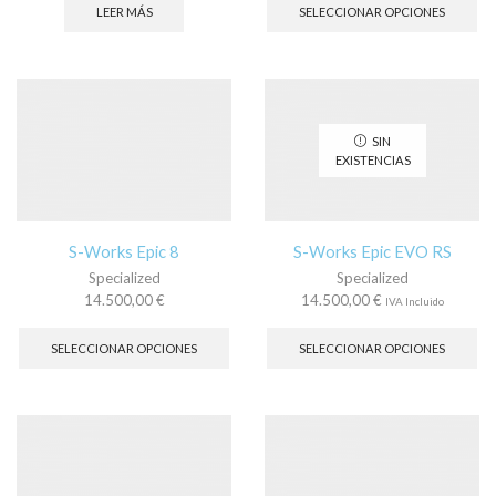
pr
LEER MÁS
SELECCIONAR OPCIONES
tie
múl
var
La
op
se
SIN
pu
EXISTENCIAS
ele
en
la
pá
S-Works Epic 8
S-Works Epic EVO RS
de
Specialized
Specialized
pr
14.500,00
€
14.500,00
€
IVA Incluido
Este
Es
producto
pr
SELECCIONAR OPCIONES
SELECCIONAR OPCIONES
tiene
tie
múltiples
múl
variantes.
var
Las
La
opciones
op
se
se
pueden
pu