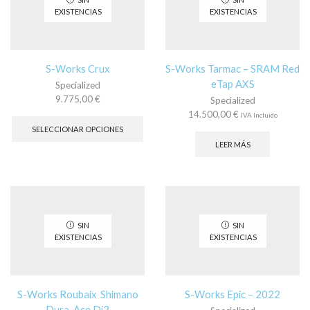
ele
pueden
EXISTENCIAS
EXISTENCIAS
en
elegir
la
en
pá
la
de
página
S-Works Crux
S-Works Tarmac – SRAM Red
pr
de
eTap AXS
Specialized
producto
9.775,00
€
Specialized
Este
14.500,00
€
IVA Incluido
producto
SELECCIONAR OPCIONES
tiene
LEER MÁS
múltiples
variantes.
Las
opciones
se
pueden
SIN
SIN
elegir
EXISTENCIAS
EXISTENCIAS
en
la
página
de
S-Works Roubaix Shimano
S-Works Epic – 2022
producto
Dura-Ace Di2