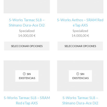
elegir
ele
en
en
la
la
página
pá
S-Works Tarmac SL8 –
S-Works Aethos – SRAM Red
de
de
Shimano Dura-Ace Di2
eTap AXS
producto
pr
Specialized
Specialized
14.000,00
€
14.000,00
€
Este
Es
producto
pr
SELECCIONAR OPCIONES
SELECCIONAR OPCIONES
tiene
tie
múltiples
múl
variantes.
var
Las
La
opciones
op
se
se
SIN
SIN
pueden
pu
EXISTENCIAS
EXISTENCIAS
elegir
ele
en
en
la
la
página
pá
S-Works Tarmac SL8 – SRAM
S-Works Tarmac SL8 –
de
de
Red eTap AXS
Shimano Dura-Ace Di2
producto
pr