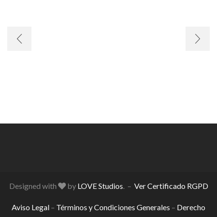
Designed with
by
LOVE Studios
. –
Ver Certificado RGPD
Aviso Legal
–
Términos y Condiciones Generales
–
Derecho