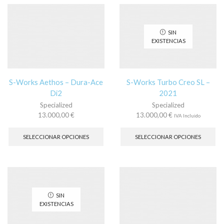
opciones
La
se
op
pueden
se
SIN
elegir
pu
EXISTENCIAS
en
ele
la
en
página
la
de
pá
S-Works Aethos – Dura-Ace
S-Works Turbo Creo SL –
producto
de
Di2
2021
pr
Specialized
Specialized
13.000,00
€
13.000,00
€
IVA Incluido
Este
Es
producto
pr
SELECCIONAR OPCIONES
SELECCIONAR OPCIONES
tiene
tie
múltiples
múl
variantes.
var
Las
La
opciones
op
se
se
SIN
pueden
pu
EXISTENCIAS
elegir
ele
en
en