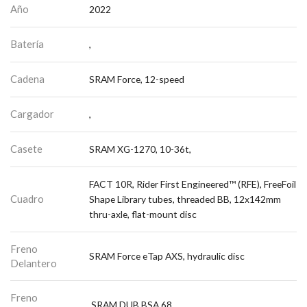
Año
2022
Batería
,
Cadena
SRAM Force, 12-speed
Cargador
,
Casete
SRAM XG-1270, 10-36t,
FACT 10R, Rider First Engineered™ (RFE), FreeFoil
Cuadro
Shape Library tubes, threaded BB, 12x142mm
thru-axle, flat-mount disc
Freno
SRAM Force eTap AXS, hydraulic disc
Delantero
Freno
,SRAM DUB BSA 68