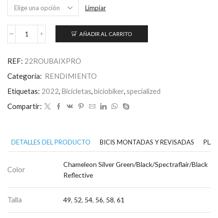
Limpiar
AÑADIR AL CARRITO
Roubaix
Pro
cantidad
REF:
22ROUBAIXPRO
Categoría:
RENDIMIENTO
Etiquetas:
2022
,
Bicicletas
,
biciobiker
,
specialized
Compartir:
DETALLES DEL PRODUCTO
BICIS MONTADAS Y REVISADAS
PLAN
Chameleon Silver Green/Black/Spectraflair/Black
Color
Reflective
Talla
49
,
52
,
54
,
56
,
58
,
61