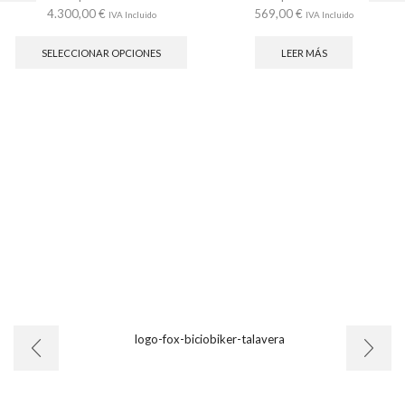
4.300,00
€
569,00
€
IVA Incluido
IVA Incluido
Este
producto
SELECCIONAR OPCIONES
LEER MÁS
tiene
múltiples
variantes.
Las
opciones
se
pueden
elegir
en
la
página
de
producto