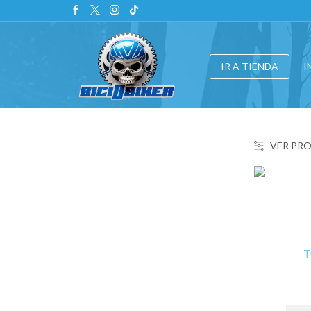
IR A TIENDA
I
VER PR
T