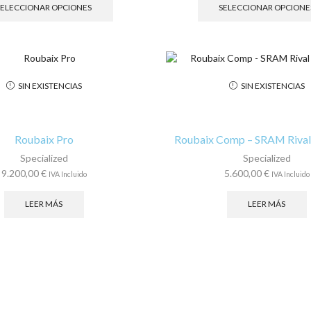
producto
SELECCIONAR OPCIONES
SELECCIONAR OPCIONE
tiene
múltiples
variantes.
Las
opciones
SIN EXISTENCIAS
SIN EXISTENCIAS
se
pueden
elegir
en
Roubaix Pro
Roubaix Comp – SRAM Rival
la
Specialized
Specialized
página
9.200,00
€
5.600,00
€
IVA Incluido
IVA Incluido
de
producto
LEER MÁS
LEER MÁS