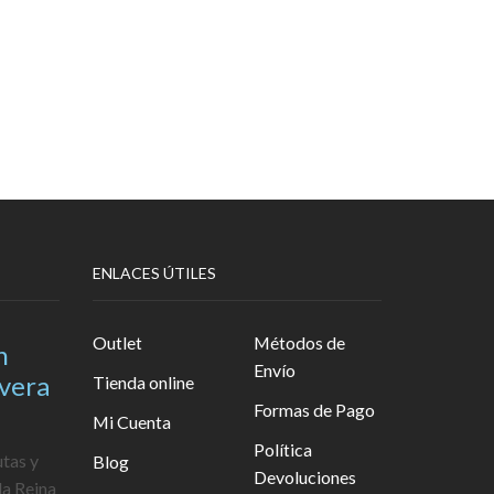
ENLACES ÚTILES
Outlet
Métodos de
n
Envío
avera
Tienda online
Formas de Pago
Mi Cuenta
Política
utas y
Blog
Devoluciones
la Reina