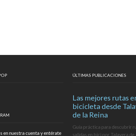
POP
ÚLTIMAS PUBLICACIONES
Las mejores rutas e
bicicleta desde Tal
de la Reina
GRAM
Guía práctica para descubrir r
s en nuestra cuenta y entérate
salidas en bici por Talavera de 