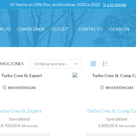
Hasta un 20% Dto. en bicicletas 2020 a 2022
Ir a la tienda
NICIO
CONÓCENOS
OUTLET
CONTACTO
OCASIÓN
OMOCIONES
SIN EXISTENCIAS
SIN EXISTENCIAS
urbo Creo SL Expert
Turbo Creo SL Comp C
Specialized
Specialized
8.700,00
€
5.800,00
€
IVA Incluido
IVA Incluido
Este