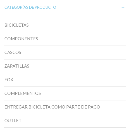
página
pá
de
de
CATEGORÍAS DE PRODUCTO
producto
pr
BICICLETAS
COMPONENTES
CASCOS
ZAPATILLAS
FOX
COMPLEMENTOS
ENTREGAR BICICLETA COMO PARTE DE PAGO
OUTLET