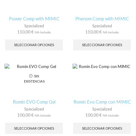
elegir
ele
en
en
la
la
Power Comp with MIMIC
Phenom Comp with MIMIC
página
pá
Specialized
Specialized
de
de
110,00
€
110,00
€
IVA Incluido
IVA Incluido
producto
pr
Este
Es
producto
pr
SELECCIONAR OPCIONES
SELECCIONAR OPCIONES
tiene
tie
múltiples
múl
variantes.
var
Las
La
opciones
op
SIN
se
se
EXISTENCIAS
pueden
pu
elegir
ele
en
en
la
la
Romin EVO Comp Gel
Romin Evo Comp con MIMIC
página
pá
Specialized
Specialized
de
de
100,00
€
100,00
€
IVA Incluido
IVA Incluido
producto
pr
Este
Es
producto
pr
SELECCIONAR OPCIONES
SELECCIONAR OPCIONES
tiene
tie