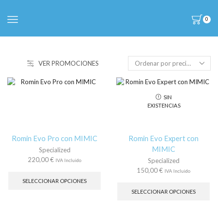
0
VER PROMOCIONES
SIN
EXISTENCIAS
Romin Evo Pro con MIMIC
Romin Evo Expert con
MIMIC
Specialized
220,00
€
Specialized
IVA Incluido
Este
150,00
€
IVA Incluido
producto
Es
SELECCIONAR OPCIONES
tiene
pr
SELECCIONAR OPCIONES
múltiples
tie
variantes.
múl
Las
var