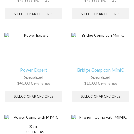
140,00
€
140,00
€
IVA Incluido
IVA Incluido
producto
pr
Este
Es
producto
pr
SELECCIONAR OPCIONES
SELECCIONAR OPCIONES
tiene
tie
múltiples
múl
variantes.
var
Las
La
opciones
op
se
se
pueden
pu
elegir
ele
en
en
la
la
Power Expert
Bridge Comp con MimiC
página
pá
Specialized
Specialized
de
de
140,00
€
110,00
€
IVA Incluido
IVA Incluido
producto
pr
Este
Es
producto
pr
SELECCIONAR OPCIONES
SELECCIONAR OPCIONES
tiene
tie
múltiples
múl
variantes.
var
Las
La
opciones
op
SIN
se
se
EXISTENCIAS
pueden
pu