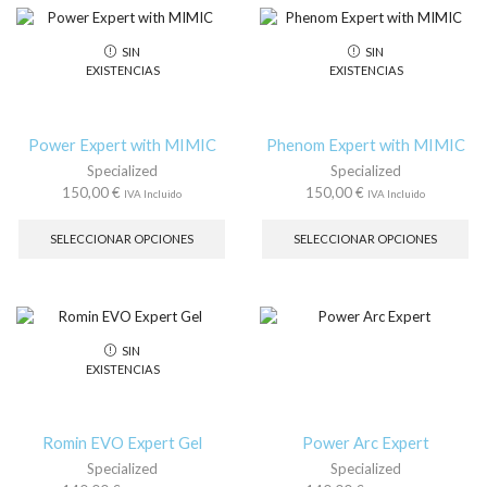
opciones
La
se
op
SIN
SIN
pueden
se
EXISTENCIAS
EXISTENCIAS
elegir
pu
en
ele
la
en
página
la
Power Expert with MIMIC
Phenom Expert with MIMIC
de
pá
Specialized
Specialized
producto
de
150,00
€
150,00
€
IVA Incluido
IVA Incluido
pr
Este
Es
producto
pr
SELECCIONAR OPCIONES
SELECCIONAR OPCIONES
tiene
tie
múltiples
múl
variantes.
var
Las
La
opciones
op
SIN
se
se
EXISTENCIAS
pueden
pu
elegir
ele
en
en
la
la
Romin EVO Expert Gel
Power Arc Expert
página
pá
Specialized
Specialized
de
de