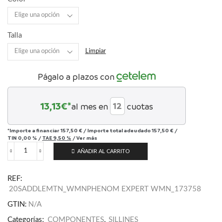
Talla
Limpiar
Págalo a plazos con
13,13
€*
al mes en
cuotas
*Importe a financiar
157,50 €
/
Importe total adeudado
157,50 €
/
TIN
0,00 %
/
TAE
9,50 %
/
Ver más
AÑADIR AL CARRITO
Phenom
Expert
with
REF:
MIMIC
20SADDLEMTN_WMNPHENOM EXPERT WMN_173758
cantidad
GTIN:
N/A
Categorías:
COMPONENTES
,
SILLINES