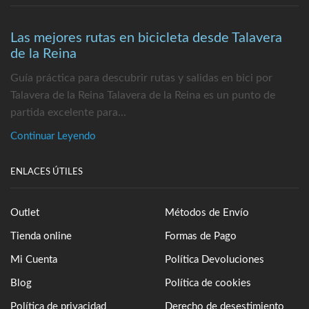
Las mejores rutas en bicicleta desde Talavera
de la Reina
Guía práctica para descubrir rutas y salidas en bici por
Talavera de la Reina Talavera de la Reina es un punto de
partida excelente para...
Continuar Leyendo
ENLACES ÚTILES
Outlet
Métodos de Envío
Tienda online
Formas de Pago
Mi Cuenta
Política Devoluciones
Blog
Política de cookies
Política de privacidad
Derecho de desestimiento