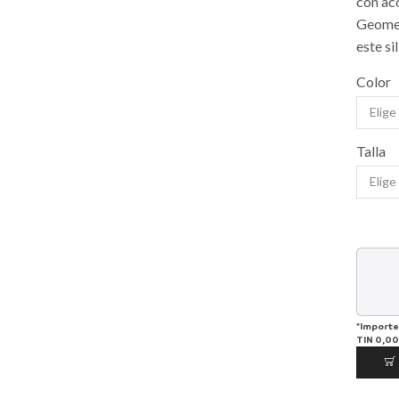
con ac
Geomet
este si
Color
Talla
*Importe
TIN
0,00