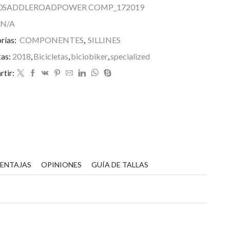
0SADDLEROADPOWER COMP_172019
N/A
rías:
COMPONENTES
,
SILLINES
tas:
2018
,
Bicicletas
,
biciobiker
,
specialized
tir:
VENTAJAS
OPINIONES
GUÍA DE TALLAS