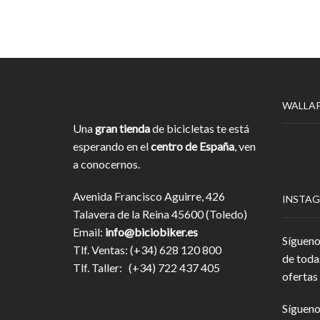
WALLA
Una
gran tienda
de bicicletas te está
esperando en el
centro de España
, ven
a conocernos.
Avenida Francisco Aguirre, 426
INSTA
Talavera de la Reina 45600 (Toledo)
Email:
info@biciobiker.es
Sígueno
Tlf. Ventas: (+34) 628 120 800
de toda
Tlf. Taller: (+34) 722 437 405
ofertas 
Sígueno