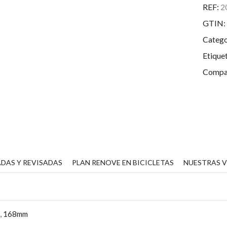
REF:
2
GTIN:
Catego
Etique
Compar
DAS Y REVISADAS
PLAN RENOVE EN BICICLETAS
NUESTRAS 
m
,
168mm