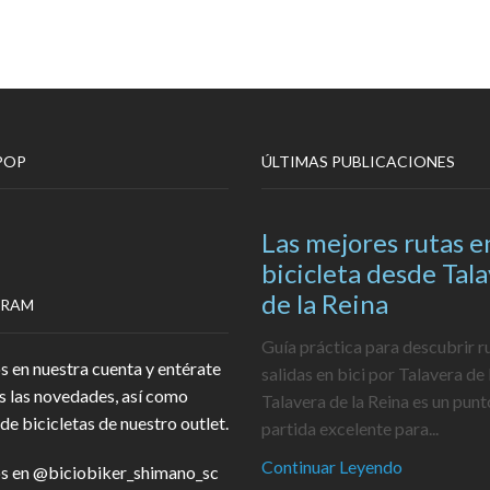
POP
ÚLTIMAS PUBLICACIONES
Las mejores rutas e
bicicleta desde Tal
de la Reina
GRAM
Guía práctica para descubrir r
s en nuestra cuenta y entérate
salidas en bici por Talavera de 
s las novedades, así como
Talavera de la Reina es un punt
de bicicletas de nuestro outlet.
partida excelente para...
Continuar Leyendo
s en
@biciobiker_shimano_sc