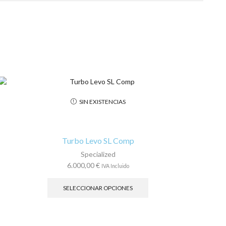
SIN EXISTENCIAS
Turbo Levo SL Comp
Specialized
6.000,00
€
IVA Incluido
Este
producto
SELECCIONAR OPCIONES
tiene
múltiples
variantes.