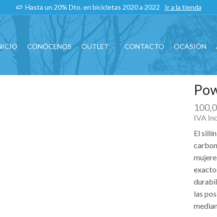
Hasta un 20% Dto. en bicicletas 2020 a 2022
Ir a la tienda
NICIO
CONÓCENOS
OUTLET
CONTACTO
OCASIÓN
Po
100,
IVA In
El sil
carbon
mujeres
exactos
durabi
las po
median