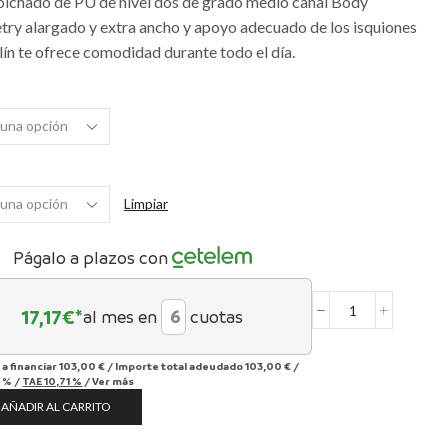
olchado de PU de nivel dos de grado medio canal Body
ry alargado y extra ancho y apoyo adecuado de los isquiones
llín te ofrece comodidad durante todo el día.
Limpiar
Págalo a plazos con
17,17
€*
al mes en
cuotas
Power
Comp
cantidad
 a financiar
103,00 €
/
Importe total adeudado
103,00 €
/
 %
/
TAE
10,71 %
/
Ver más
AÑADIR AL CARRITO