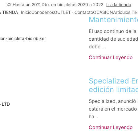
Hasta un 20% Dto. en bicicletas 2020 a 2022
Ir a la tienda
A TIENDA
Inicio
Conócenos
OUTLET
Contacto
OCASIÓN
Artículos Ti
Mantenimiento
El uso continuo de la
cantidad de suciedad.
debe...
Continuar Leyendo
Specialized E
edición limita
Specialized, anunció 
estará en el mercado 
ha...
Continuar Leyendo