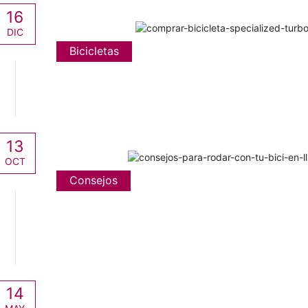
16
DIC
Bicicletas
13
OCT
Consejos
14