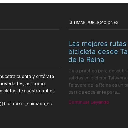
ÚLTIMAS PUBLICACIONES
Las mejores rutas
bicicleta desde Ta
de la Reina
Guía práctica para descubrir
nuestra cuenta y entérate
salidas en bici por Talavera 
 novedades, así como
Talavera de la Reina es un 
cicletas de nuestro outlet.
partida excelente para...
Continuar Leyendo
@biciobiker_shimano_sc