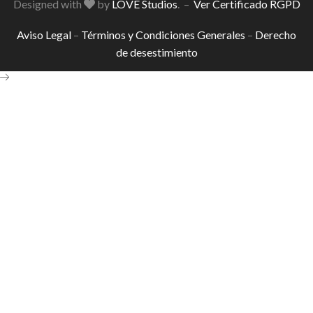
Designed with
by
LOVE Studios
. –
Ver Certificado RGPD
Aviso Legal
–
Términos y Condiciones Generales
–
Derecho
de desestimiento