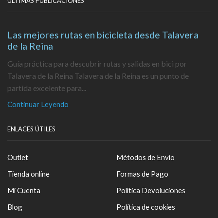
ÚLTIMAS PUBLICACIONES
Las mejores rutas en bicicleta desde Talavera
de la Reina
Guía práctica para descubrir rutas y salidas en bici por
Talavera de la Reina Talavera de la Reina es un punto de
partida excelente para...
Continuar Leyendo
ENLACES ÚTILES
Outlet
Métodos de Envío
Tienda online
Formas de Pago
Mi Cuenta
Política Devoluciones
Blog
Política de cookies