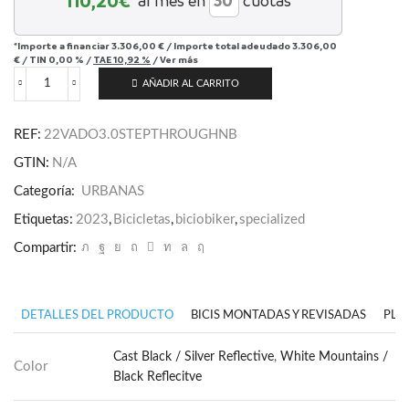
110,20
€*
al mes en
cuotas
*Importe a financiar
3.306,00 €
/
Importe total adeudado
3.306,00
€
/
TIN
0,00 %
/
TAE
10,92 %
/
Ver más
AÑADIR AL CARRITO
Turbo
Vado
3.0
REF:
22VADO3.0STEPTHROUGHNB
Step-
Through
GTIN:
N/A
cantidad
Categoría:
URBANAS
Etiquetas:
2023
,
Bicicletas
,
biciobiker
,
specialized
Compartir:
DETALLES DEL PRODUCTO
BICIS MONTADAS Y REVISADAS
PLA
Cast Black / Silver Reflective
,
White Mountains /
Color
Black Reflecitve