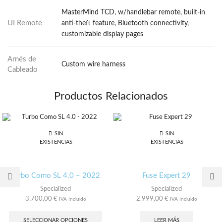
MasterMind TCD, w/handlebar remote, built-in
UI Remote
anti-theft feature, Bluetooth connectivity,
customizable display pages
Arnés de
Custom wire harness
Cableado
Productos Relacionados
SIN
SIN
EXISTENCIAS
EXISTENCIAS
Turbo Como SL 4.0 – 2022
Fuse Expert 29
Specialized
Specialized
3.700,00
€
2.999,00
€
IVA Incluido
IVA Incluido
Este
producto
SELECCIONAR OPCIONES
LEER MÁS