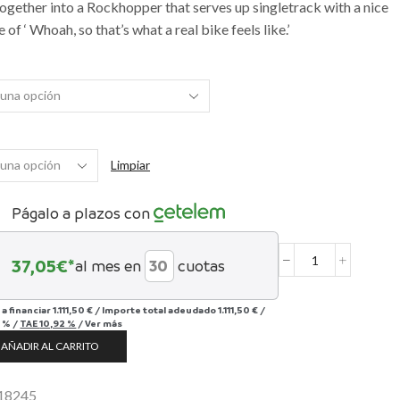
ogether into a Rockhopper that serves up singletrack with a nice
e of ‘ Whoah, so that’s what a real bike feels like.’
Limpiar
Págalo a plazos con
37,05
€*
al mes en
cuotas
Rockhopper
Elite
27.5
 a financiar
1.111,50 €
/
Importe total adeudado
1.111,50 €
/
cantidad
 %
/
TAE
10,92 %
/
Ver más
AÑADIR AL CARRITO
18245