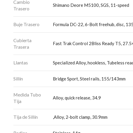
Cambio
Shimano Deore M5100, SGS, 11-speed
Trasero
Buje Trasero
Formula DC-22, 6-Bolt freehub, disc, 13
Cubierta
Fast Trak Control 2Bliss Ready T5, 27.5
Trasera
Llantas
Specialized Alloy, hookless, Tubeless re
Sillín
Bridge Sport, Steel rails, 155/143mm
Medida Tubo
Alloy, quick release, 34.9
Tija
Tija de Sillín
,Alloy, 2-bolt clamp, 30.9mm
Radios
Stainless, 14g