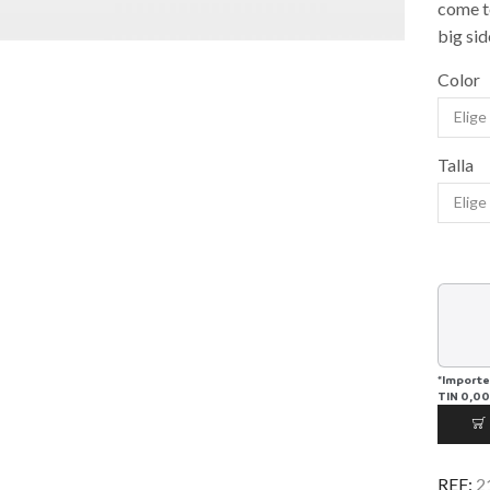
come t
big sid
Color
Talla
*Importe
TIN
0,00
REF:
2