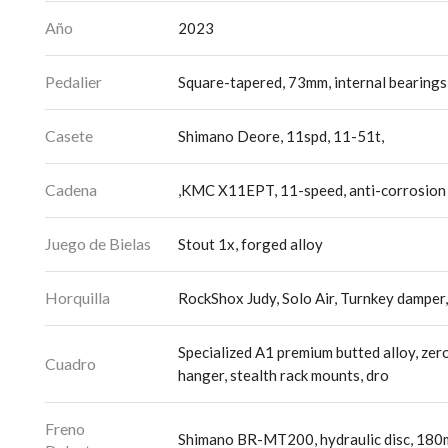
Año
2023
Pedalier
Square-tapered, 73mm, internal bearings
Casete
Shimano Deore, 11spd, 11-51t,
Cadena
,KMC X11EPT, 11-speed, anti-corrosion 
Juego de Bielas
Stout 1x, forged alloy
Horquilla
RockShox Judy, Solo Air, Turnkey damper,
Specialized A1 premium butted alloy, zer
Cuadro
hanger, stealth rack mounts, dro
Freno
Shimano BR-MT200, hydraulic disc, 18