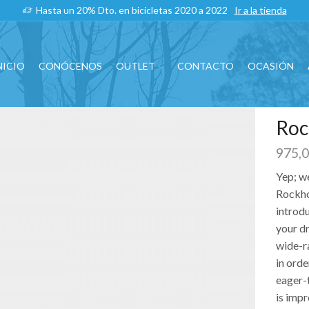
Hasta un 20% Dto. en bicicletas 2020 a 2022
Ir a la tienda
NICIO
CONÓCENOS
OUTLET
CONTACTO
OCASIÓN
Roc
975,
Yep; we
Rockhop
introd
your d
wide-r
in orde
eager-
is impr