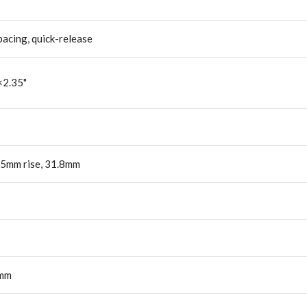
acing, quick-release
×2.35"
 15mm rise, 31.8mm
0mm