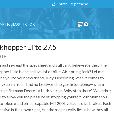
Entrar / Registrarse
ARTÍCULOS TIKTOK
0
khopper Elite 27.5
00
€
 just re-read the spec sheet and still can’t believe it either. The
per Elite is one helluva lot of bike. Air-sprung fork? Let me
uce you to your new friend, Judy. Discerning when it comes to
rivetrain? You’ll find no fault—and no grade too steep—with a
ange Shimano Deore 1×11 drivetrain. Why stop there? We didn’t;
r to allow you the pleasure of stopping yourself with Shimano’s
to-please and oh-so-capable MT200 hydraulic disc brakes. Each
essive in their own right, but the magic really lies in how they all