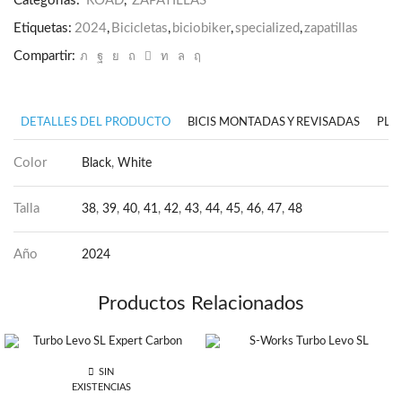
Categorías:
ROAD
,
ZAPATILLAS
Etiquetas:
2024
,
Bicicletas
,
biciobiker
,
specialized
,
zapatillas
Compartir:
DETALLES DEL PRODUCTO
BICIS MONTADAS Y REVISADAS
PLA
Color
Black
,
White
Talla
38
,
39
,
40
,
41
,
42
,
43
,
44
,
45
,
46
,
47
,
48
Año
2024
Productos Relacionados
SIN
EXISTENCIAS