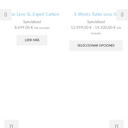
Turbo Levo SL Expert Carbon
S-Works Turbo Levo SL
Specialized
Specialized
Rango
8.699,00
€
12.999,00
€
-
14.500,00
€
IVA Incluido
IVA
de
Incluido
precios:
Es
LEER MÁS
desde
pro
SELECCIONAR OPCIONES
12.999
tie
hasta
múl
14.500
var
Las
opc
se
pu
ele
en
la
pág
de
pro