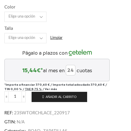
Color
Talla
Limpiar
Págalo a plazos con
15,44
€*
al mes en
cuotas
*Importe a financiar
370,60 €
/
Importe total adeudado
370,60 €
/
TIN
0,00 %
/
TAE
8,75 %
/
Ver más
AÑADIR AL CARRITO
S-
Works
Torch
REF:
23SWTORCHLACE_220917
Lace
cantidad
GTIN:
N/A