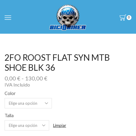
0
2FO ROOST FLAT SYN MTB
SHOE BLK 36
Rango
0,00
€
-
130,00
€
de
IVA Incluido
precios:
Color
desde
0,00 €
hasta
Talla
130,00 €
Limpiar