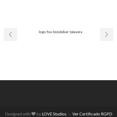
Designed with
by
LOVE Studios
. –
Ver Certificado RGPD