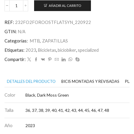
AÑADIR AL CARRITO
2FO
ROOST
FLAT
REF:
232FO2FOROOSTFLATSYN_220922
SYN
MTB
GTIN:
N/A
SHOE
BLK
Categorías:
MTB
,
ZAPATILLAS
36
Etiquetas:
2023
,
Bicicletas
,
biciobiker
,
specialized
cantidad
Compartir:
DETALLES DEL PRODUCTO
BICIS MONTADAS Y REVISADAS
PLAN
Color
Black
,
Dark Moss Green
Talla
36
,
37
,
38
,
39
,
40
,
41
,
42
,
43
,
44
,
45
,
46
,
47
,
48
Año
2023