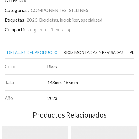
GTIN:
N/A
Mirror
cantidad
Categorías:
COMPONENTES
,
SILLINES
Etiquetas:
2023
,
Bicicletas
,
biciobiker
,
specialized
Compartir:
DETALLES DEL PRODUCTO
BICIS MONTADAS Y REVISADAS
PLAN
Color
Black
Talla
143mm
,
155mm
Año
2023
Productos Relacionados