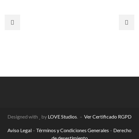
producto
Designed with
by
LOVE Studios
. –
Ver Certificado RGPD
Aviso Legal
–
Términos y Condiciones Generales
–
Derecho
de desestimiento