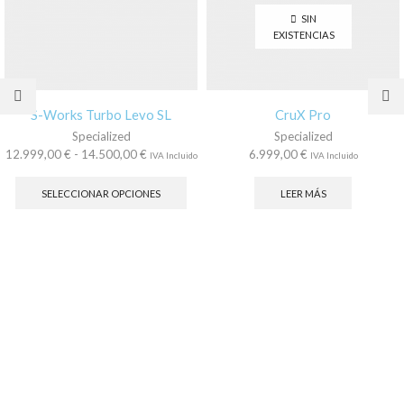
SIN
EXISTENCIAS
S-Works Turbo Levo SL
CruX Pro
Specialized
Specialized
Rango
12.999,00
€
-
14.500,00
€
6.999,00
€
IVA Incluido
IVA Incluido
de
Este
precios:
producto
SELECCIONAR OPCIONES
LEER MÁS
desde
tiene
12.999,00 €
múltiples
hasta
variantes.
14.500,00 €
Las
opciones
se
pueden
elegir
en
la
página
de