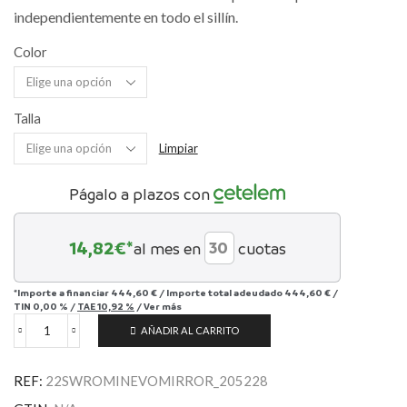
independientemente en todo el sillín.
Color
Talla
Limpiar
Págalo a plazos con
14,82
€*
al mes en
cuotas
*Importe a financiar
444,60 €
/
Importe total adeudado
444,60 €
/
TIN
0,00 %
/
TAE
10,92 %
/
Ver más
AÑADIR AL CARRITO
S-
Works
Romin
REF:
22SWROMINEVOMIRROR_205228
EVO
with