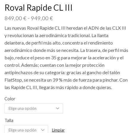
Roval Rapide CL III
Rango
849,00
€
-
949,00
€
de
Las nuevas Roval Rapide CL III heredan el ADN de las CLX III
precios:
y revolucionan la aerodinámica tradicional. La llanta
desde
849,00 €
delantera, de perfil más alto, concentra el rendimiento
hasta
aerodinámico donde más se necesita. La trasera, de perfil más
949,00 €
bajo, reduce el peso en 35 g para mejorar la aceleración y el
control. Además; cuentan con la mejor protección
antipinchazos de su categoría: gracias al gancho del talón
FlatStop, se necesita un 39 % más de fuerza para pinchar. Con
las Rapide CL III, llegarás más rápido a donde quieras.
Color
Talla
Limpiar