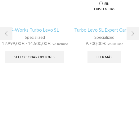
SIN
EXISTENCIAS
S-Works Turbo Levo SL
Turbo Levo SL Expert Carbon
Specialized
Specialized
Rango
12.999,00
€
-
14.500,00
€
9.700,00
€
IVA Incluido
IVA Incluido
de
Este
precios:
producto
SELECCIONAR OPCIONES
LEER MÁS
desde
tiene
12.999,00 €
múltiples
hasta
variantes.
14.500,00 €
Las
opciones
se
pueden
elegir
en
la
página
de
producto