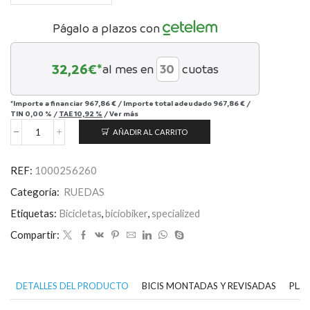
Págalo a plazos con
32,26
€*
al mes en
cuotas
*Importe a financiar
967,86 €
/
Importe total adeudado
967,86 €
/
TIN
0,00 %
/
TAE
10,92 %
/
Ver más
AÑADIR AL CARRITO
Roval
Rapide
CL
REF:
1000256260
III
cantidad
Categoría:
RUEDAS
Etiquetas:
Bicicletas
,
biciobiker
,
specialized
Compartir:
DETALLES DEL PRODUCTO
BICIS MONTADAS Y REVISADAS
PLAN