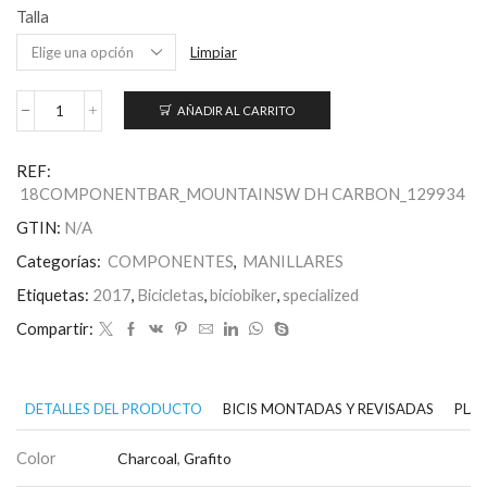
Talla
Limpiar
AÑADIR AL CARRITO
S-
Works
DH
REF:
Carbon
18COMPONENTBAR_MOUNTAINSW DH CARBON_129934
Handlebars
cantidad
GTIN:
N/A
Categorías:
COMPONENTES
,
MANILLARES
Etiquetas:
2017
,
Bicicletas
,
biciobiker
,
specialized
Compartir:
DETALLES DEL PRODUCTO
BICIS MONTADAS Y REVISADAS
PLAN
Color
Charcoal
,
Grafito