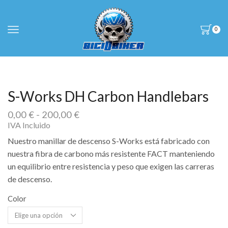
0
S-Works DH Carbon Handlebars
Rango
0,00
€
-
200,00
€
de
IVA Incluido
precios:
Nuestro manillar de descenso S-Works está fabricado con
desde
nuestra fibra de carbono más resistente FACT manteniendo
0,00 €
un equilibrio entre resistencia y peso que exigen las carreras
hasta
200,00 €
de descenso.
Color