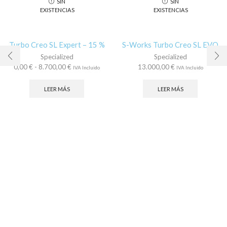
SIN
SIN
EXISTENCIAS
EXISTENCIAS
Turbo Creo SL Expert – 15 %
S-Works Turbo Creo SL EVO
Specialized
Specialized
Rango
0,00
€
-
8.700,00
€
13.000,00
€
IVA Incluido
IVA Incluido
de
precios:
LEER MÁS
LEER MÁS
desde
0,00 €
hasta
8.700,00 €