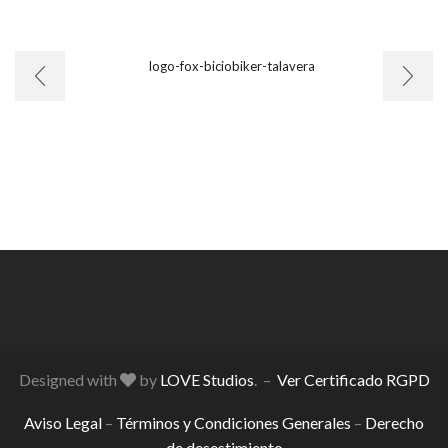
Designed with
by
LOVE Studios
. –
Ver Certificado RGPD
Aviso Legal
–
Términos y Condiciones Generales
–
Derecho
de desestimiento