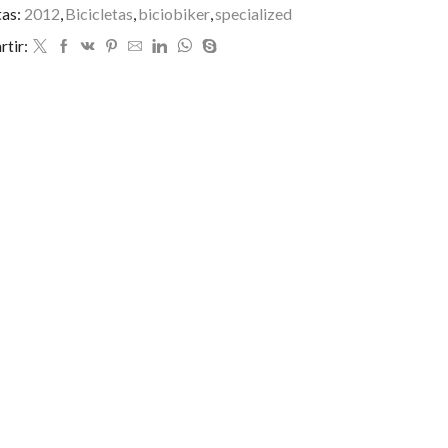
tas:
2012
,
Bicicletas
,
biciobiker
,
specialized
tir: