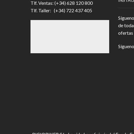
INSTA
Tlf. Ventas: (+34) 628 120 800
Tlf. Taller: (+34) 722 437 405
Sígueno
de toda
ofertas 
Sígueno