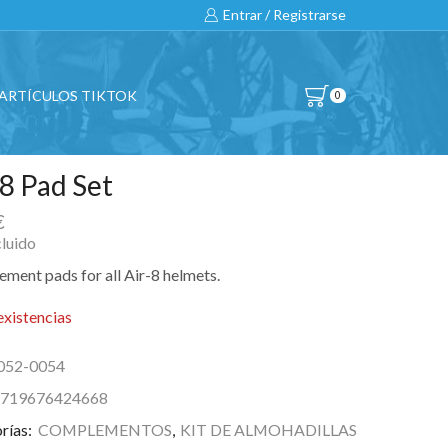
Entrar / Registrarse
ARTÍCULOS TIKTOK
0
-8 Pad Set
€
cluido
ement pads for all Air-8 helmets.
existencias
052-0054
719676424668
rías:
COMPLEMENTOS
,
KIT DE ALMOHADILLAS