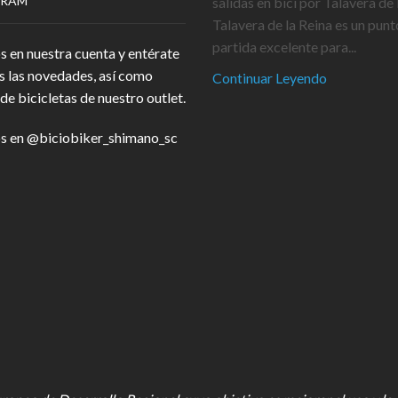
GRAM
salidas en bici por Talavera de 
Talavera de la Reina es un punt
partida excelente para...
s en nuestra cuenta y entérate
s las novedades, así como
Continuar Leyendo
de bicicletas de nuestro outlet.
s en
@biciobiker_shimano_sc