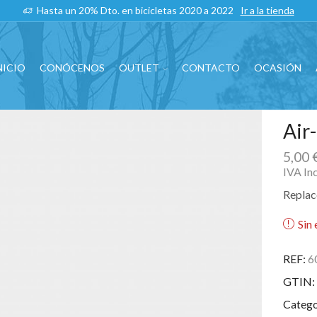
Hasta un 20% Dto. en bicicletas 2020 a 2022
Ir a la tienda
NICIO
CONÓCENOS
OUTLET
CONTACTO
OCASIÓN
Air
5,00
IVA In
Replac
Sin 
REF:
6
GTIN:
Catego