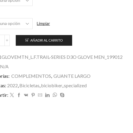
Limpiar
AÑADIR AL CARRITO
uantes
rail
D3O
1GLOVEMTN_L.F.TRAIL-SERIES D3O GLOVE MEN_199012
ombre
N/A
antidad
rías:
COMPLEMENTOS
,
GUANTE LARGO
tas:
2022
,
Bicicletas
,
biciobiker
,
specialized
tir: