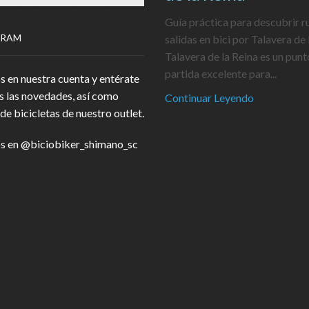
Guía práctica para descubrir r
GRAM
salidas en bici por Talavera de 
Talavera de la Reina es un punt
partida excelente para...
s en nuestra cuenta y entérate
s las novedades, así como
Continuar Leyendo
de bicicletas de nuestro outlet.
s en
@biciobiker_shimano_sc