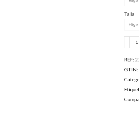
Talla
G
T
REF:
2
H
GTIN:
c
Catego
Etique
Compar