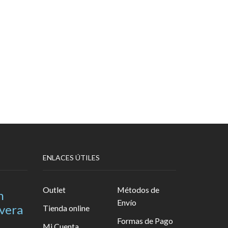
ENLACES ÚTILES
Outlet
Métodos de
n
Envío
avera
Tienda online
Formas de Pago
Mi Cuenta