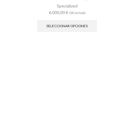
Specialized
6.000,00
€
IVA Incluido
Este
producto
SELECCIONAR OPCIONES
tiene
múltiples
variantes.
Las
opciones
se
pueden
elegir
en
la
página
de
producto