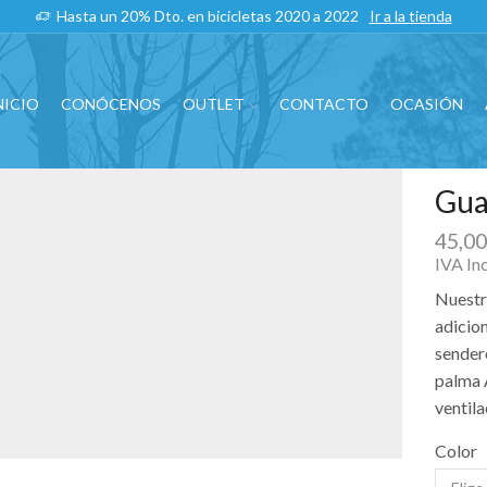
Hasta un 20% Dto. en bicicletas 2020 a 2022
Ir a la tienda
NICIO
CONÓCENOS
OUTLET
CONTACTO
OCASIÓN
Gua
45,0
IVA In
Nuestr
adicion
sender
palma 
ventila
Color