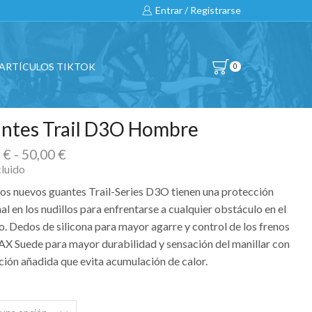
Entrar / Registrarse
ARTÍCULOS TIKTOK
0
ntes Trail D3O Hombre
Rango
0
€
-
50,00
€
de
cluido
precios:
os nuevos guantes Trail-Series D3O tienen una protección
desde
al en los nudillos para enfrentarse a cualquier obstáculo en el
45,00 €
o. Dedos de silicona para mayor agarre y control de los frenos
hasta
AX Suede para mayor durabilidad y sensación del manillar con
50,00 €
ción añadida que evita acumulación de calor.