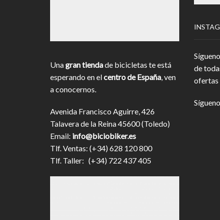
INSTA
Sígueno
Una
gran tienda
de bicicletas te está
de toda
esperando en el
centro de España
, ven
ofertas 
a conocernos.
Sígueno
Avenida Francisco Aguirre, 426
Talavera de la Reina 45600 (Toledo)
Email:
info@biciobiker.es
Tlf. Ventas: (+34) 628 120 800
Tlf. Taller: (+34) 722 437 405