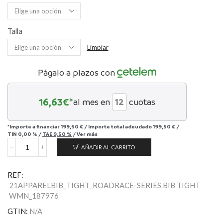
Talla
Limpiar
Págalo a plazos con
16,63
€*
al mes en
cuotas
*Importe a financiar
199,50 €
/
Importe total adeudado
199,50 €
/
TIN
0,00 %
/
TAE
9,50 %
/
Ver más
AÑADIR AL CARRITO
Women's
SL
Expert
REF:
Soft
21APPARELBIB_TIGHT_ROADRACE-SERIES BIB TIGHT
Shell
WMN_187976
Bib
Tight
GTIN:
N/A
cantidad