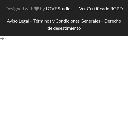
Designed with
by
LOVE Studios
. –
Ver Certificado RGPD
Aviso Legal
–
Términos y Condiciones Generales
–
Derecho
de desestimiento