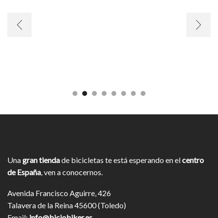
Una
gran tienda
de bicicletas te está esperando en el
centro
de España
, ven a conocernos.
Avenida Francisco Aguirre, 426
Talavera de la Reina 45600 (Toledo)
Email:
info@biciobiker.es