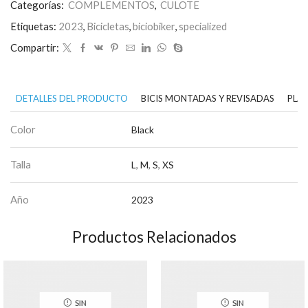
Categorías:
COMPLEMENTOS
,
CULOTE
Etiquetas:
2023
,
Bicicletas
,
biciobiker
,
specialized
Compartir:
DETALLES DEL PRODUCTO
BICIS MONTADAS Y REVISADAS
PLAN
Color
Black
Talla
L
,
M
,
S
,
XS
Año
2023
Productos Relacionados
SIN
SIN