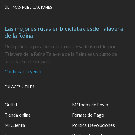
ÚLTIMAS PUBLICACIONES
Las mejores rutas en bicicleta desde Talavera
de la Reina
Guía práctica para descubrir rutas y salidas en bici por
Talavera de la Reina Talavera de la Reina es un punto de
partida excelente para...
Continuar Leyendo
ENLACES ÚTILES
Outlet
Métodos de Envío
Tienda online
Formas de Pago
Mi Cuenta
Política Devoluciones