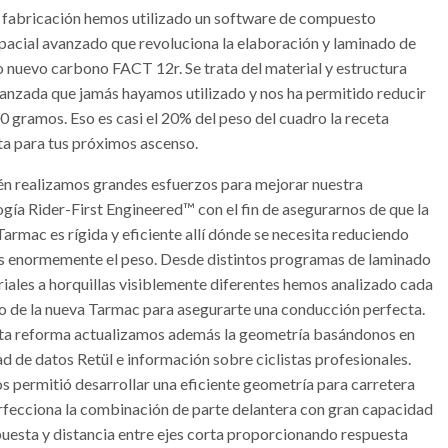
a fabricación hemos utilizado un software de compuesto
pacial avanzado que revoluciona la elaboración y laminado de
o nuevo carbono FACT 12r. Se trata del material y estructura
anzada que jamás hayamos utilizado y nos ha permitido reducir
0 gramos. Eso es casi el 20% del peso del cuadro la receta
ta para tus próximos ascenso.
n realizamos grandes esfuerzos para mejorar nuestra
ogía Rider-First Engineered™ con el fin de asegurarnos de que la
armac es rígida y eficiente allí dónde se necesita reduciendo
 enormemente el peso. Desde distintos programas de laminado
riales a horquillas visiblemente diferentes hemos analizado cada
o de la nueva Tarmac para asegurarte una conducción perfecta.
ta reforma actualizamos además la geometría basándonos en
ad de datos Retül e información sobre ciclistas profesionales.
os permitió desarrollar una eficiente geometría para carretera
rfecciona la combinación de parte delantera con gran capacidad
puesta y distancia entre ejes corta proporcionando respuesta