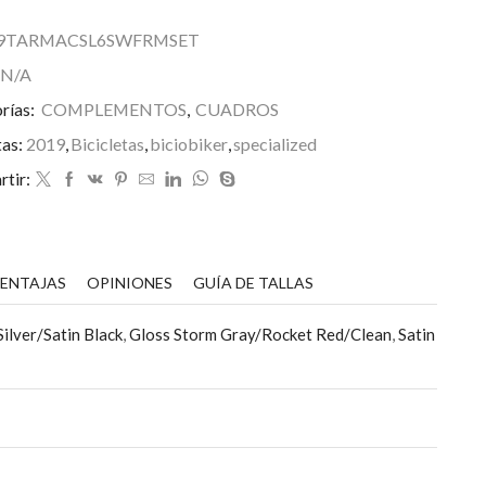
orks
armac
9TARMACSL6SWFRMSET
L6
N/A
rameset
antidad
rías:
COMPLEMENTOS
,
CUADROS
tas:
2019
,
Bicicletas
,
biciobiker
,
specialized
tir:
VENTAJAS
OPINIONES
GUÍA DE TALLAS
ilver/Satin Black
,
Gloss Storm Gray/Rocket Red/Clean
,
Satin