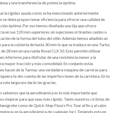
tánea y una transferencia de potencia óptima.
ue la rigidez ayuda como se ha mencionado anteriormente
n se debe proporcionar eficiencia para ofrecer una calidad de
ción óptima. Por eso hemos diseñado una tija que ofrece
cia en sus 120 mm superiores sin sujeciones ni tirantes caídos o
cación de la forma del tubo del sillín. Además hemos añadido un
o para la cubierta de hasta 30 mm lo que se traduce en una Turbo
 de 28 mm en una rueda Roval CLX 50. Esto permite utilizar
es inferiores para disfrutar de una resistencia menor a la
ra mayor tracción y más comodidad. En conjunto estas
nes hacen de la Tarmac una verdadera máquina de carreras para
siquiera te des cuenta de las imperfecciones de la carretera. En tu
 ruta larga nos darás las gracias.
 sabemos que la aerodinámica es lo más importante que
s mejorar para que seas más rápido. Tanto nuestros ciclistas de
ansgrohe como de Quick-Step Floors Pro Tour al fin y al cabo
 mejoras en la aerodinámica de cualquier bici. Teniendo esto en