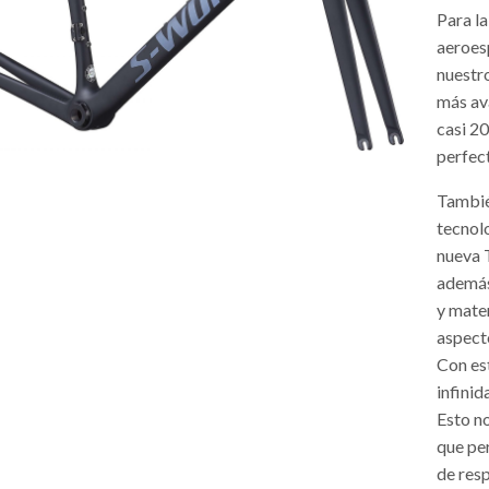
Para l
aeroes
nuestr
más av
casi 20
perfec
Tambié
tecnol
nueva T
además
y mate
aspect
Con es
infinid
Esto n
que pe
de res