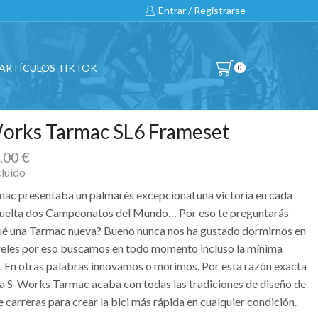
Entrar / Registrarse
ARTÍCULOS TIKTOK
0
orks Tarmac SL6 Frameset
9,00
€
cluido
mac presentaba un palmarés excepcional una victoria en cada
uelta dos Campeonatos del Mundo… Por eso te preguntarás
ué una Tarmac nueva? Bueno nunca nos ha gustado dormirnos en
ureles por eso buscamos en todo momento incluso la mínima
. En otras palabras innovamos o morimos. Por esta razón exacta
va S-Works Tarmac acaba con todas las tradiciones de diseño de
e carreras para crear la bici más rápida en cualquier condición.