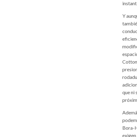
instan
Y aunq
tambié
conduc
eficien
modifi
espaci
Cotton
presion
rodadu
adicio
que ni 
próxima
Además
podemo
Bora-H
exigen