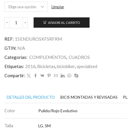
Limpiar
AÑADIR AL CARRITO
Cuadro
SX
cantidad
REF:
15ENDUROSXFSRFRM
GTIN:
N/A
Categorías:
COMPLEMENTOS
,
CUADROS
Etiquetas:
2016
,
Bicicletas
,
biciobiker
,
specialized
Compartir:
DETALLES DEL PRODUCTO
BICIS MONTADAS Y REVISADAS
PLAN
Color
Pulido/Rojo Evolutivo
Talla
LG
,
SM