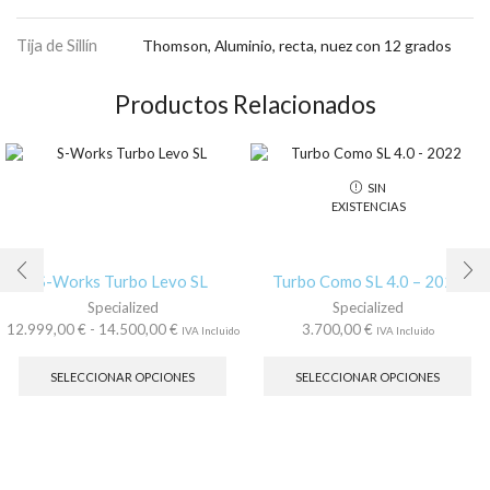
Tija de Sillín
Thomson, Aluminio, recta, nuez con 12 grados
Productos Relacionados
SIN
EXISTENCIAS
S-Works Turbo Levo SL
Turbo Como SL 4.0 – 2022
Specialized
Specialized
Rango
12.999,00
€
-
14.500,00
€
3.700,00
€
IVA Incluido
IVA Incluido
de
Este
Es
precios:
producto
pr
SELECCIONAR OPCIONES
SELECCIONAR OPCIONES
desde
tiene
tie
12.999,00 €
múltiples
múl
hasta
variantes.
var
14.500,00 €
Las
La
opciones
op